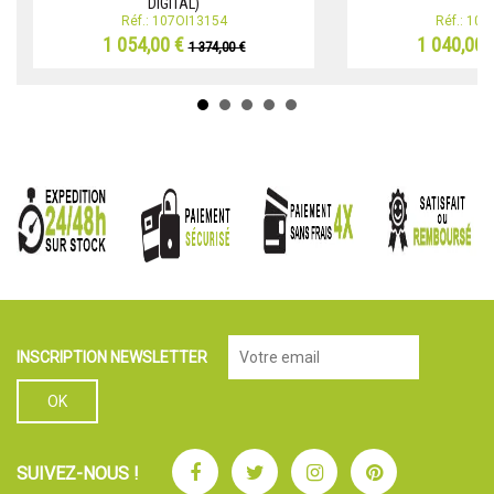
DIGITAL)
Réf.: 107OI13154
Réf.: 10
1 054,00 €
1 040,00 
1 374,00 €
INSCRIPTION NEWSLETTER
Facebook
Twitter
Instagram
Pinterest
SUIVEZ-NOUS !