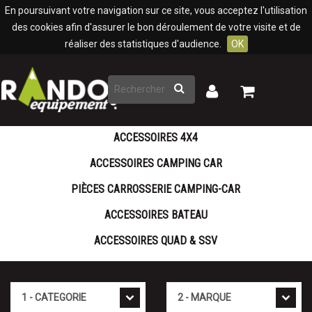
Panneau de gestion des cookies
En poursuivant votre navigation sur ce site, vous acceptez l'utilisation
des cookies afin d'assurer le bon déroulement de votre visite et de
réaliser des statistiques d'audience.
OK
Rechercher
Mon
Mon
panier
compte
ACCESSOIRES 4X4
ACCESSOIRES CAMPING CAR
PIÈCES CARROSSERIE CAMPING-CAR
ACCESSOIRES BATEAU
ACCESSOIRES QUAD & SSV
Cat�gorie
Marque