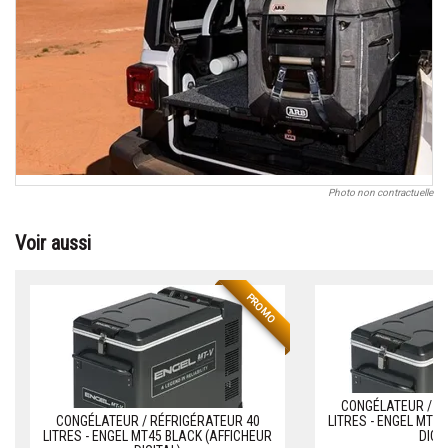
Photo non contractuelle
Voir aussi
PROMO
CONGÉLATEUR / R
CONGÉLATEUR / RÉFRIGÉRATEUR 40
LITRES - ENGEL MT3
LITRES - ENGEL MT45 BLACK (AFFICHEUR
DIGI