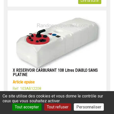
Lire la suite
X RESERVOIR CARBURANT 108 Litres DIABLO SANS
PLATINE
article epuise
Réf: 103AB12208
Ce site utilise des cookies et vous donne le contrôle sur
Livrés sans platine support pour connecteurs. Jauge
ceux que vous souhaitez activer
non fournie.Dimensions L x l x H = 1100 x 360 x 305mm
Tout accepter
Tout refuser
Personnaliser
Lire la suite