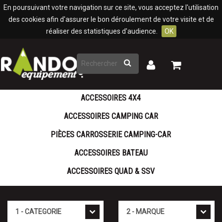
Panneau de gestion des cookies
En poursuivant votre navigation sur ce site, vous acceptez l'utilisation
des cookies afin d'assurer le bon déroulement de votre visite et de
réaliser des statistiques d'audience.
OK
Rechercher
Mon
Mon
panier
compte
ACCESSOIRES 4X4
ACCESSOIRES CAMPING CAR
PIÈCES CARROSSERIE CAMPING-CAR
ACCESSOIRES BATEAU
ACCESSOIRES QUAD & SSV
Cat�gorie
Marque