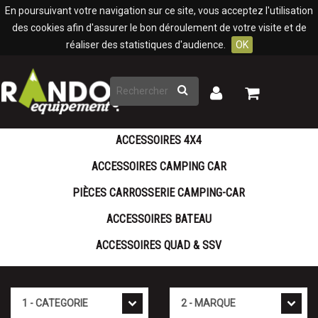
Panneau de gestion des cookies
En poursuivant votre navigation sur ce site, vous acceptez l'utilisation
des cookies afin d'assurer le bon déroulement de votre visite et de
réaliser des statistiques d'audience.
OK
Rechercher
Mon
Mon
panier
compte
ACCESSOIRES 4X4
ACCESSOIRES CAMPING CAR
PIÈCES CARROSSERIE CAMPING-CAR
ACCESSOIRES BATEAU
ACCESSOIRES QUAD & SSV
Cat�gorie
Marque