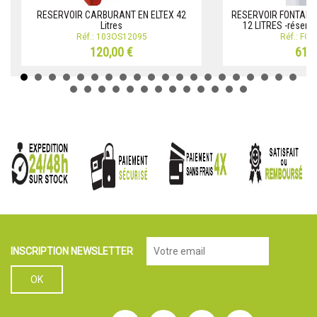
RESERVOIR CARBURANT EN ELTEX 42
RESERVOIR FONTAIN
Litres
12 LITRES -réservo
Réf.: 103OS12095
Réf.: FO
120,00 €
61,0
INSCRIPTION NEWSLETTER