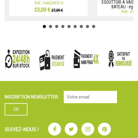
EGOUTTOIR A VAISS
Réf.: 546EA5314
BATEAU - égout
23,00 €
27,09 €
Réf.: EG
INSCRIPTION NEWSLETTER
Facebook
Twitter
Instagram
Pinterest
SUIVEZ-NOUS !