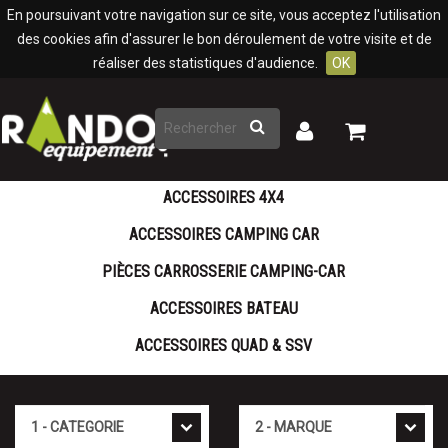
Panneau de gestion des cookies
En poursuivant votre navigation sur ce site, vous acceptez l'utilisation
des cookies afin d'assurer le bon déroulement de votre visite et de
réaliser des statistiques d'audience.
OK
Rechercher
Mon
Mon
panier
compte
ACCESSOIRES 4X4
ACCESSOIRES CAMPING CAR
PIÈCES CARROSSERIE CAMPING-CAR
ACCESSOIRES BATEAU
ACCESSOIRES QUAD & SSV
Cat�gorie
Marque