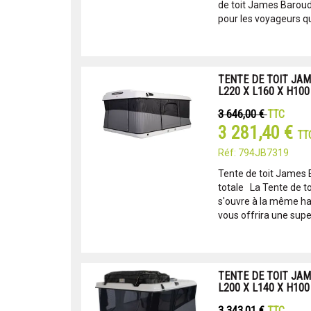
de toit James Baroud
pour les voyageurs qui
TENTE DE TOIT JAM
L220 X L160 X H10
3 646,00 €
TTC
3 281,40 €
TT
Réf: 794JB7319
Tente de toit James 
totale La Tente de t
s'ouvre à la même hau
vous offrira une supe
TENTE DE TOIT JAM
L200 X L140 X H10
3 343,01 €