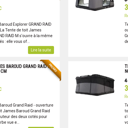
3
C
R
 Baroud Explorer GRAND RAID
T
 La Tente de toit James
o
ND RAID M s'ouvre à la même
G
 : elle vous of...
de
Lire la suite
PROMO
ES BAROUD GRAND RAID X -
T
0 CM
N
4
3
C
R
Baroud Grand Raid - ouverture
T
oit James Baroud Grand Raid
t
uteur des deux cotés pour
s
rbe vue e...
vo