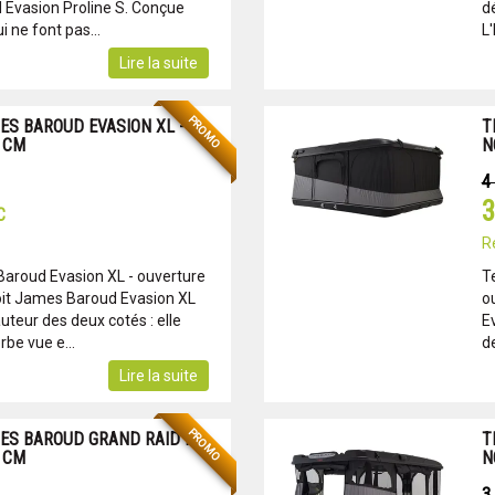
 Evasion Proline S. Conçue
dé
 ne font pas...
L
Lire la suite
PROMO
ES BAROUD EVASION XL -
T
0 CM
N
4
3
C
R
Baroud Evasion XL - ouverture
T
oit James Baroud Evasion XL
o
teur des deux cotés : elle
E
rbe vue e...
de
Lire la suite
PROMO
ES BAROUD GRAND RAID M -
T
0 CM
N
3