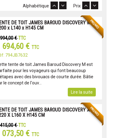
Alphabétique
Prix
PROMO
ENTE DE TOIT JAMES BAROUD DISCOVERY M -
200 x L140 x H145 CM
 994,00 €
TTC
 694,60 €
TTC
éf: 794JB7632
ette tente de toit James Baroud Discovery M est
arfaite pour les voyageurs qui font beaucoup
'étapes avec des bivouacs de courte durée. Bâtie
r le concept de l'ouv...
Lire la suite
PROMO
ENTE DE TOIT JAMES BAROUD DISCOVERY XL -
220 X L160 X H145 CM
 415,00 €
TTC
 073,50 €
TTC