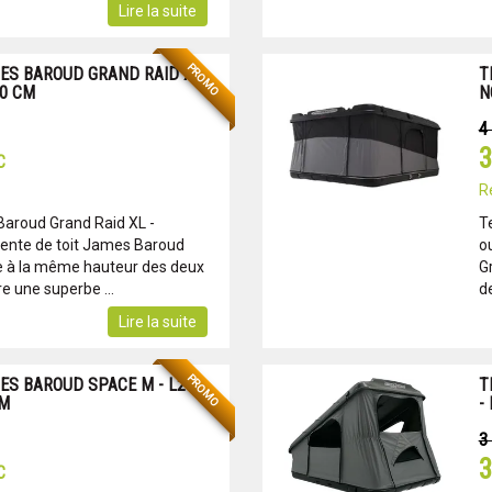
Lire la suite
PROMO
MES BAROUD GRAND RAID XL
T
00 CM
N
4
3
C
R
Baroud Grand Raid XL -
T
tente de toit James Baroud
o
e à la même hauteur des deux
G
e une superbe ...
de
Lire la suite
PROMO
ES BAROUD SPACE M - L200
T
CM
-
3
3
C