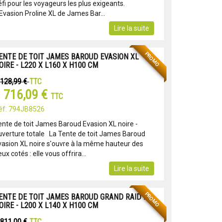
fi pour les voyageurs les plus exigeants.
'Evasion Proline XL de James Bar...
Lire la suite
PROMO
ENTE DE TOIT JAMES BAROUD EVASION XL
OIRE - L220 X L160 X H100 CM
 128,99 €
TTC
 716,09 €
TTC
éf: 794JB8526
ente de toit James Baroud Evasion XL noire -
uverture totale La Tente de toit James Baroud
vasion XL noire s'ouvre à la même hauteur des
ux cotés : elle vous offrira...
Lire la suite
PROMO
ENTE DE TOIT JAMES BAROUD GRAND RAID M
OIRE - L200 X L140 X H100 CM
 811,00 €