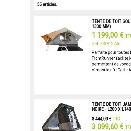
55 articles.
TENTE DE TOIT SOU
1330 MM)
1 199,00 €
TT
Réf: 33OI12736
Parfaite pour toutes l
FrontRunner facilite
permettant de voyag
n'importe où ! Cette te
TENTE DE TOIT JA
NOIRE - L200 X L14
3 444,00 €
TTC
3 099,60 €
TT