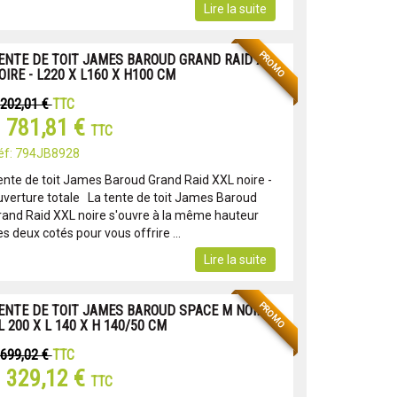
Lire la suite
PROMO
ENTE DE TOIT JAMES BAROUD GRAND RAID XL
OIRE - L220 X L160 X H100 CM
 202,01 €
TTC
 781,81 €
TTC
éf: 794JB8928
ente de toit James Baroud Grand Raid XXL noire -
uverture totale La tente de toit James Baroud
rand Raid XXL noire s'ouvre à la même hauteur
s deux cotés pour vous offrire ...
Lire la suite
PROMO
ENTE DE TOIT JAMES BAROUD SPACE M NOIRE
 L 200 X L 140 X H 140/50 CM
 699,02 €
TTC
 329,12 €
TTC