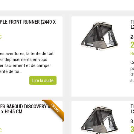
PLE FRONT RUNNER (2440 X
T
L
2
C
2
es aventures, la tente de toit
R
 les déplacements en vous
C
er facilement et de camper
p
nte de toi...
d
Lire la suite
su
PROMO
MES BAROUD DISCOVERY M
T
0 x H145 CM
L
3
3
C