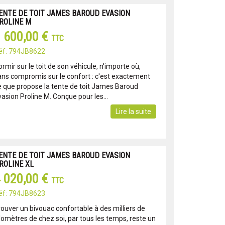
ENTE DE TOIT JAMES BAROUD EVASION
ROLINE M
 600,00 €
TTC
éf: 794JB8622
rmir sur le toit de son véhicule, n'importe où,
ans compromis sur le confort : c'est exactement
e que propose la tente de toit James Baroud
asion Proline M. Conçue pour les...
Lire la suite
ENTE DE TOIT JAMES BAROUD EVASION
ROLINE XL
 020,00 €
TTC
éf: 794JB8623
rouver un bivouac confortable à des milliers de
ilomètres de chez soi, par tous les temps, reste un