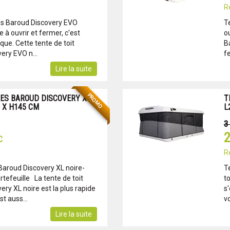
R
es Baroud Discovery EVO
T
e à ouvrir et fermer, c'est
o
que. Cette tente de toit
Ba
ry EVO n...
fe
Lire la suite
PROMO
MES BAROUD DISCOVERY XL
T
0 X H145 CM
L
3
2
C
R
Baroud Discovery XL noire-
T
tefeuille La tente de toit
t
ry XL noire est la plus rapide
s
st auss...
vo
Lire la suite