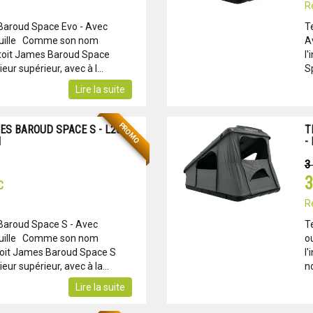
R
Baroud Space Evo - Avec
T
euille Comme son nom
A
e toit James Baroud Space
l
eur supérieur, avec à l...
S
Lire la suite
PROMO
ES BAROUD SPACE S - L200
T
M
-
3
3
C
R
Baroud Space S - Avec
T
euille Comme son nom
o
e toit James Baroud Space S
l
eur supérieur, avec à la...
no
Lire la suite