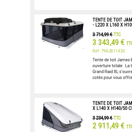
TENTE DE TOIT JA
- L220 X L160 X H1
3 714,99 €
TTC
3 343,49 €
TT
Réf: 794JB11430
Tente de toit James 
ouverture totale La 
Grand Raid XL s'ouvr
cotés pour vous offrir
TENTE DE TOIT JAM
X L140 X H140/50 
3 234,99 €
TTC
2 911,49 €
TT