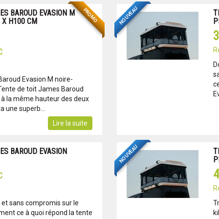
NOUVEAU
PROMO
MES BAROUD EVASION M
T
0 X H100 CM
P
3
R
C
Do
s
Baroud Evasion M noire-
c
Tente de toit James Baroud
Ev
e à la même hauteur des deux
ra une superb...
Lire la suite
NOUVEAU
MES BAROUD EVASION
T
P
4
C
R
n et sans compromis sur le
T
ment ce à quoi répond la tente
k