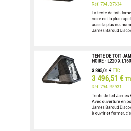
Réf: 794JB7634
La tente de toit Jam
noire est la plus rapid
aussi la plus économi
James Baroud Discove
TENTE DE TOIT JA
NOIRE - L220 X L16
3 885,01 €
TTC
3 496,51 €
TT
Réf: 794JB8931
Tente de toit James 
Avec ouverture en por
James Baroud Discove
à ouvrir et fermer, c'e