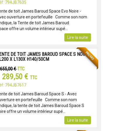
éf: 794JB7635
ente de toit James Baroud Space Evo Noire -
vec ouverture en portefeuille Comme son nom
'indique, la Tente de toit James Baroud
pace offre un volume intérieur supé...
Lire la suite
PROMO
ENTE DE TOIT JAMES BAROUD SPACE S NOIRE
 L200 X L130X H140/50CM
 655,00 €
TTC
 289,50 €
TTC
éf: 794JB7617
ente de toit James Baroud Space S - Avec
uverture en portefeuille Comme son nom
'indique, la tente de toit James Baroud Space S
ire offre un volume intérieur supé...
Lire la suite