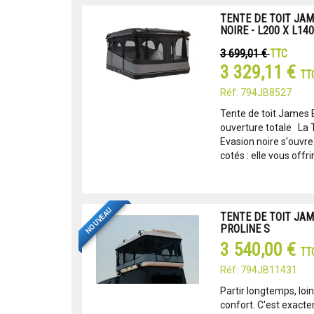
TENTE DE TOIT JA
NOIRE - L200 X L14
3 699,01 €
TTC
3 329,11 €
TT
Réf: 794JB8527
Tente de toit James 
ouverture totale La 
Evasion noire s'ouvr
cotés : elle vous offri
NOUVEAU
TENTE DE TOIT JA
PROLINE S
3 540,00 €
TT
Réf: 794JB11431
Partir longtemps, loi
confort. C'est exacte