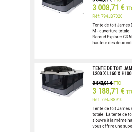
TTC
3 008,71 €
TT
Réf: 794JB7320
Tente de toit James
M - ouverture totale
Baroud Explorer GRA
hauteur des deux cotés
TENTE DE TOIT JAM
L200 X L160 X H10
3 543,01 €
TTC
3 188,71 €
TT
Réf: 794JB8910
Tente de toit James 
totale La tente de t
s'ouvre à la même ha
vous offrire une supe