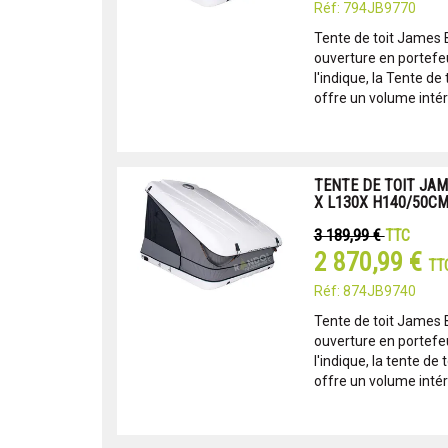
Réf: 794JB9770
Tente de toit James 
ouverture en portef
l'indique, la Tente d
offre un volume intéri
TENTE DE TOIT JAM
X L130X H140/50C
3 189,99 €
TTC
2 870,99 €
TT
Réf: 874JB9740
Tente de toit James 
ouverture en portef
l'indique, la tente d
offre un volume intéri