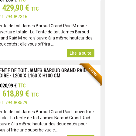
TTC
 429,90 €
TTC
éf: 794JB7316
ente de toit James Baroud Grand Raid M noire -
uverture totale La Tente de toit James Baroud
rand Raid M noire s'ouvre à la même hauteur des
ux cotés : elle vous offrira ...
Lire la suite
PROMO
ENTE DE TOIT JAMES BAROUD GRAND RAID X
OIRE - L200 X L160 X H100 CM
 020,99 €
TTC
 618,89 €
TTC
éf: 794JB8529
ente de toit James Baroud Grand Raid - ouverture
otale La tente de toit James Baroud Grand Raid
'ouvre à la même hauteur des deux cotés pour
us offrire une superbe vue e...