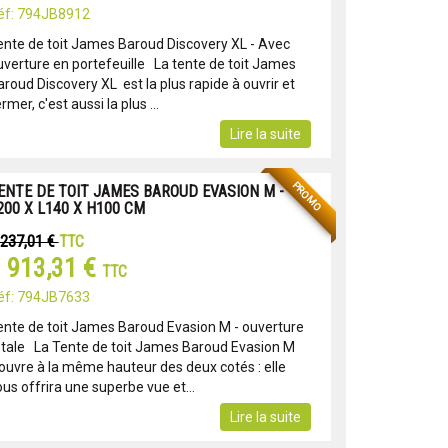
éf: 794JB8912
ente de toit James Baroud Discovery XL - Avec
uverture en portefeuille La tente de toit James
roud Discovery XL est la plus rapide à ouvrir et
rmer, c'est aussi la plus ...
Lire la suite
PROMO
ENTE DE TOIT JAMES BAROUD EVASION M -
200 X L140 X H100 CM
 237,01 €
TTC
 913,31 €
TTC
éf: 794JB7633
ente de toit James Baroud Evasion M - ouverture
otale La Tente de toit James Baroud Evasion M
'ouvre à la même hauteur des deux cotés : elle
us offrira une superbe vue et...
Lire la suite