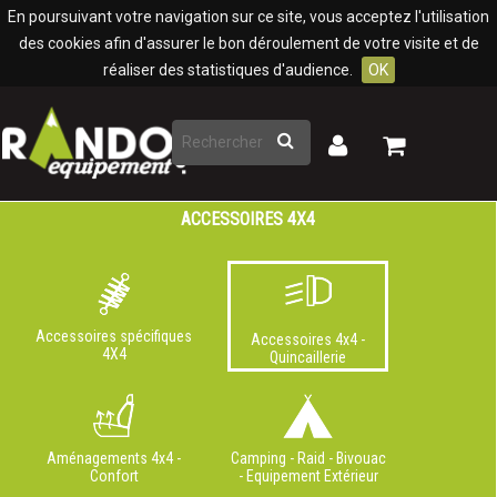
Panneau de gestion des cookies
En poursuivant votre navigation sur ce site, vous acceptez l'utilisation
des cookies afin d'assurer le bon déroulement de votre visite et de
réaliser des statistiques d'audience.
OK
Rechercher
Mon
Mon
panier
compte
ACCESSOIRES 4X4
Accessoires spécifiques
Accessoires 4x4 -
4X4
Quincaillerie
Aménagements 4x4 -
Camping - Raid - Bivouac
Confort
- Equipement Extérieur