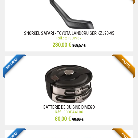
SNORKEL SAFARI - TOYOTA LANDCRUISER KZJ90-95
Réf.: 213OI957
280,00 €
368,57 €
NOUVEAU
PROMO
BATTERIE DE CUISINE DIMEGO
Réf.: 333EA4106
80,00 €
90,00 €
NOUVEAU
PROMO