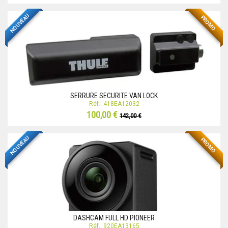
NOUVEAU
PROMO
SERRURE SECURITE VAN LOCK
Réf.: 418EA12032
100,00 €
142,00 €
NOUVEAU
PROMO
DASHCAM FULL HD PIONEER
Réf.: 920EA13165