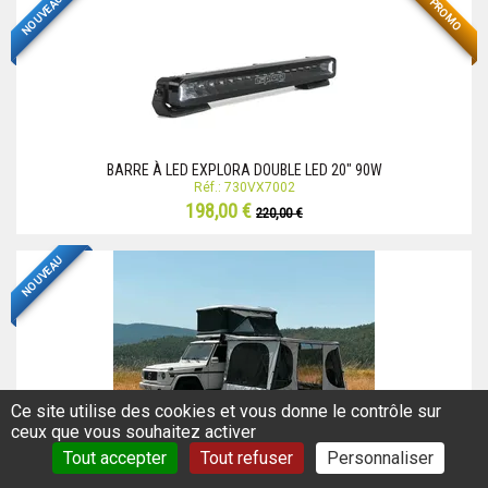
NOUVEAU
PROMO
BARRE À LED EXPLORA DOUBLE LED 20" 90W
Réf.: 730VX7002
198,00 €
220,00 €
NOUVEAU
Ce site utilise des cookies et vous donne le contrôle sur
ceux que vous souhaitez activer
STORE AVEC ESPACE DE VIE JAMES BAROUD FAMILY ROOM
Réf.: 843JB7644
Tout accepter
Tout refuser
Personnaliser
1 728,00 €