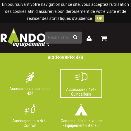
Panneau de gestion des cookies
En poursuivant votre navigation sur ce site, vous acceptez l'utilisation
des cookies afin d'assurer le bon déroulement de votre visite et de
réaliser des statistiques d'audience.
OK
Rechercher
Mon
Mon
panier
compte
ACCESSOIRES 4X4
Accessoires spécifiques
Accessoires 4x4 -
4X4
Quincaillerie
Aménagements 4x4 -
Camping - Raid - Bivouac
Confort
- Equipement Extérieur