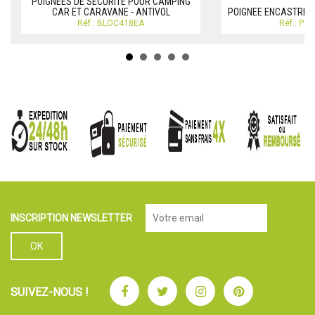
POIGNEES DE SECURITE POUR CAMPING
CAR ET CARAVANE - ANTIVOL
POIGNEE ENCASTREE -
Réf.: BLOC418EA
Réf.: PO
INSCRIPTION NEWSLETTER
Facebook
Twitter
Instagram
Pinterest
SUIVEZ-NOUS !