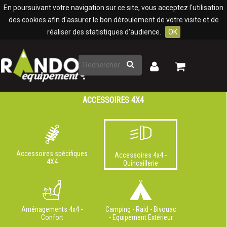
Panneau de gestion des cookies
En poursuivant votre navigation sur ce site, vous acceptez l'utilisation
des cookies afin d'assurer le bon déroulement de votre visite et de
réaliser des statistiques d'audience.
OK
Rechercher
Mon
Mon
panier
compte
ACCESSOIRES 4X4
Accessoires spécifiques
Accessoires 4x4 -
4X4
Quincaillerie
Aménagements 4x4 -
Camping - Raid - Bivouac
Confort
- Equipement Extérieur