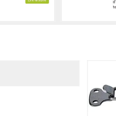
Lire la suite
d
to