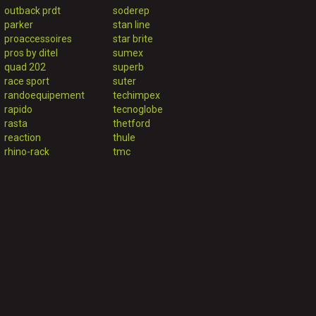
outback prdt
soderep
parker
stan line
proaccessoires
star brite
pros by ditel
sumex
quad 202
superb
race sport
suter
randoequipement
techimpex
rapido
tecnoglobe
rasta
thetford
reaction
thule
rhino-rack
tmc