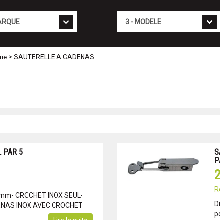
Mod�le
> SAUTERELLE A CADENAS
rie
 PAR 5
S
P
2
R
0 mm- CROCHET INOX SEUL-
D
ENAS INOX AVEC CROCHET
p