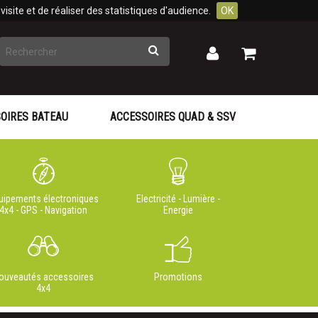
isite et de réaliser des statistiques d'audience.
OK
Rechercher
Mon
Mon
panier
compte
OIRES BATEAU
ACCESSOIRES QUAD & SSV
uipements électroniques
Electricité - Lumière -
4x4 - GPS - Navigation
Energie
ouveautés accessoires
Promotions
4x4