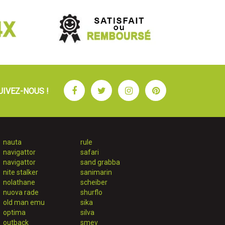
Facebook
Twitter
Instagram
Pinterest
UIVEZ-NOUS !
nauta
rule
navigattor
safari
navigattor
sand grabba
nite stalker
sanimarin
nolathane
scheiber
nuova rade
shurflo
old man emu
sika
optima
silva
outback
smev