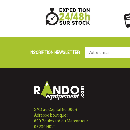
INSCRIPTION NEWSLETTER
SAS au Capital 80 000 €
Adresse boutique :
890 Boulevard du Mercantour
06200 NICE