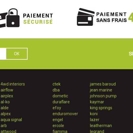
S
4wd interiors
ctek
james baroud
airflow
dba
jean marine
airplex
dometic
johnson pump
al-ko
duraflare
kaymar
alde
efoy
king springs
alpex
enduromover
koni
aqua signal
engel
lazer
arb
ercole
leatherman
attwood
fiamma
legrand