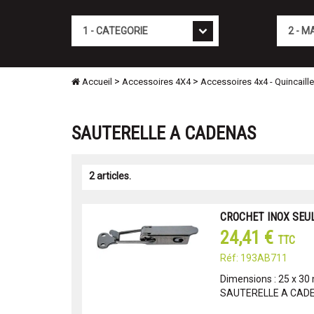
Cat�gorie
Marque
>
>
Accueil
Accessoires 4X4
Accessoires 4x4 - Quincaille
SAUTERELLE A CADENAS
2 articles.
CROCHET INOX SEUL
24,41 €
TTC
Réf: 193AB711
Dimensions : 25 x 3
SAUTERELLE A CAD