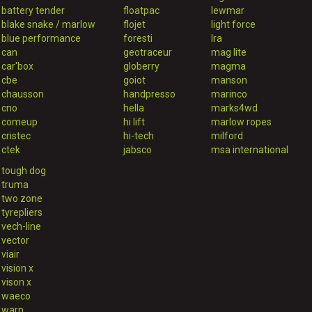
battery tender
floatpac
lewmar
blake snake / marlow
flojet
light force
blue performance
foresti
lra
can
geotraceur
mag lite
car'box
globerry
magma
cbe
goiot
manson
chausson
handpresso
marinco
cno
hella
marks4wd
comeup
hi lift
marlow ropes
cristec
hi-tech
milford
ctek
jabsco
msa international
tough dog
truma
two zone
tyrepliers
vech-line
vector
viair
vision x
vison x
waeco
warn