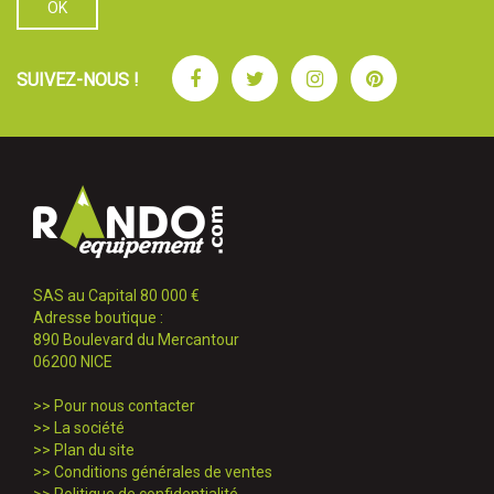
Facebook
Twitter
Instagram
Pinterest
SUIVEZ-NOUS !
SAS au Capital 80 000 €
Adresse boutique :
890 Boulevard du Mercantour
06200 NICE
>>
Pour nous contacter
>>
La société
>>
Plan du site
>>
Conditions générales de ventes