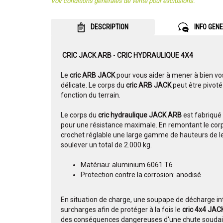
Voir conditions générales de vente pour exclusions.
DESCRIPTION
INFO GEN
CRIC JACK ARB
-
CRIC HYDRAULIQUE 4X4
Le
cric ARB JACK
pour vous aider à mener à bien vos
délicate.
Le corps du
cric ARB JACK
peut être pivoté 
fonction du terrain.
Le corps du
cric hydraulique JACK ARB
est fabriqué 
pour une résistance maximale. En remontant le corp
crochet réglable une large gamme de hauteurs de l
soulever un total de 2.000 kg.
Matériau: aluminium 6061 T6
Protection contre la corrosion: anodisé
En situation de charge, une soupape de décharge int
surcharges afin de protéger à la fois le
cric 4x4 JA
des conséquences dangereuses d'une chute souda