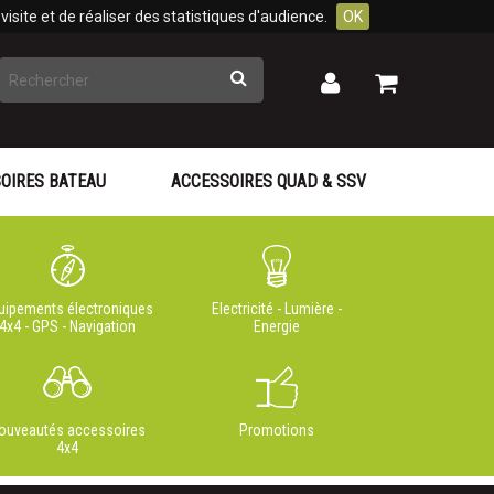
isite et de réaliser des statistiques d'audience.
OK
Rechercher
Mon
Mon
panier
compte
OIRES BATEAU
ACCESSOIRES QUAD & SSV
uipements électroniques
Electricité - Lumière -
4x4 - GPS - Navigation
Energie
ouveautés accessoires
Promotions
4x4