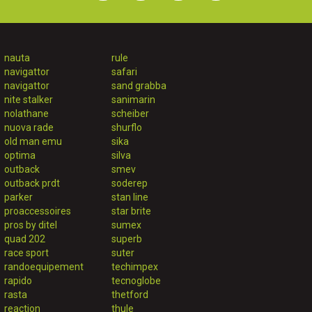
nauta
rule
navigattor
safari
navigattor
sand grabba
nite stalker
sanimarin
nolathane
scheiber
nuova rade
shurflo
old man emu
sika
optima
silva
outback
smev
outback prdt
soderep
parker
stan line
proaccessoires
star brite
pros by ditel
sumex
quad 202
superb
race sport
suter
randoequipement
techimpex
rapido
tecnoglobe
rasta
thetford
reaction
thule