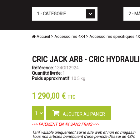
Cat�gorie
Marque
>
>
Accueil
Accessoires 4X4
Accessoires spécifiques 4
CRIC JACK ARB - CRIC HYDRAUL
Référence:
134OI12924
Quantité livrée:
1
Poids approximatif:
10.5 kg
1 290,00 €
TTC
AJOUTER AU PANIER
->> PAIEMENT EN 4X SANS FRAIS <<-
Tarif valable uniquement sur le site web et non en magasin
Tous nos articles bénéficient d'une période d'essai de 48H.