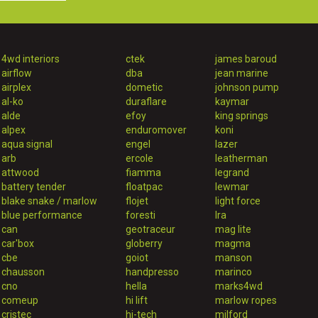
4wd interiors
ctek
james baroud
airflow
dba
jean marine
airplex
dometic
johnson pump
al-ko
duraflare
kaymar
alde
efoy
king springs
alpex
enduromover
koni
aqua signal
engel
lazer
arb
ercole
leatherman
attwood
fiamma
legrand
battery tender
floatpac
lewmar
blake snake / marlow
flojet
light force
blue performance
foresti
lra
can
geotraceur
mag lite
car'box
globerry
magma
cbe
goiot
manson
chausson
handpresso
marinco
cno
hella
marks4wd
comeup
hi lift
marlow ropes
cristec
hi-tech
milford