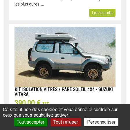
les plus dures. ...
Lire la suite
KIT ISOLATION VITRES / PARE SOLEIL 4X4 - SUZUKI
VITARA
390,00 €
TTC
Ce site utilise des cookies et vous donne le contrôle sur
Réf: 960JB9660
ceux que vous souhaitez activer
Le Kit isolation James Baroud est prêt à poser sur
Tout accepter
Tout refuser
Personnaliser
toutes les vitres de votre 4x4. Grâce à ses ventouses,