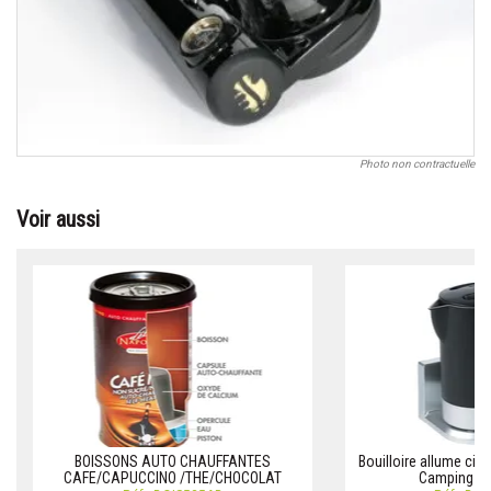
Photo non contractuelle
Voir aussi
BOISSONS AUTO CHAUFFANTES
Bouilloire allume ci
CAFE/CAPUCCINO /THE/CHOCOLAT
Camping-ca