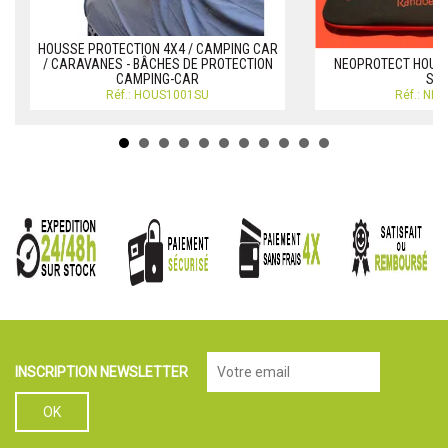
HOUSSE PROTECTION 4X4 / CAMPING CAR
/ CARAVANES - BÂCHES DE PROTECTION
NEOPROTECT HOUSS
CAMPING-CAR
SA
Réf.: HOUS1001SU
Réf.: NE
INSCRIPTION NEWSLETTER