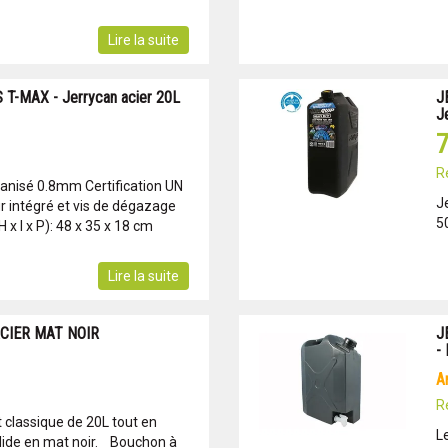
Lire la suite
T-MAX - Jerrycan acier 20L
J
J
7
R
vanisé 0.8mm Certification UN
J
r intégré et vis de dégazage
5
 x l x P): 48 x 35 x 18 cm
Lire la suite
CIER MAT NOIR
J
-
R
 classique de 20L tout en
L
solide en mat noir. Bouchon à