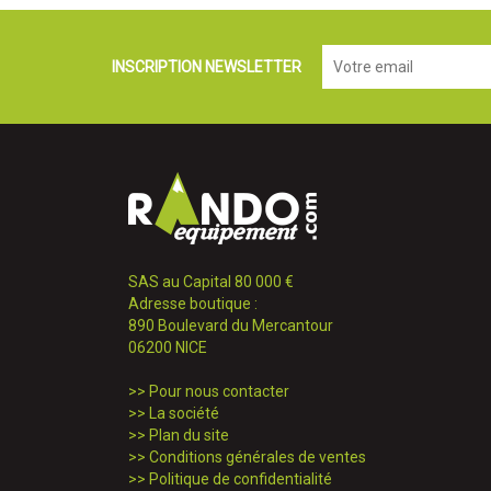
INSCRIPTION NEWSLETTER
SAS au Capital 80 000 €
Adresse boutique :
890 Boulevard du Mercantour
06200 NICE
>>
Pour nous contacter
>>
La société
>>
Plan du site
>>
Conditions générales de ventes
>>
Politique de confidentialité