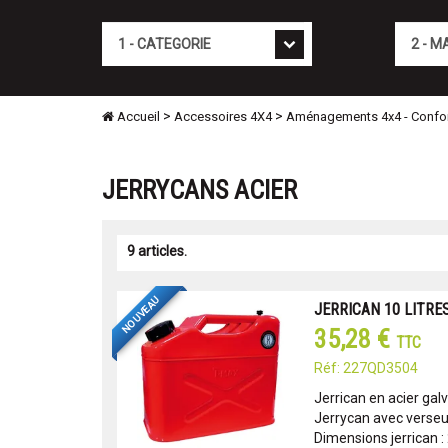
Cat�gorie
Marque
>
>
Accueil
Accessoires 4X4
Aménagements 4x4 - Confo
JERRYCANS ACIER
9 articles.
NOUVEAU
JERRICAN 10 LITRES 
35,28 €
TTC
Réf: 227QD3504
Jerrican en acier gal
Jerrycan avec verseu
Dimensions jerrican :