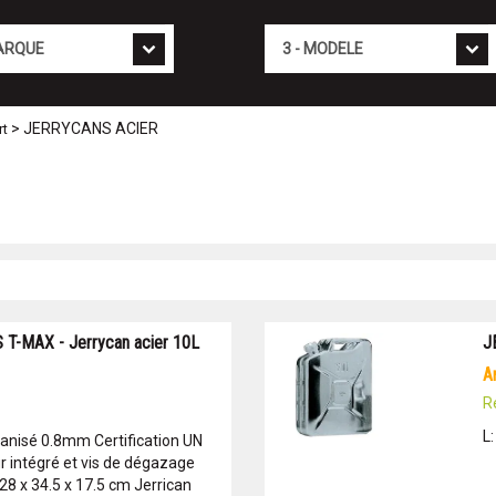
Mod�le
> JERRYCANS ACIER
rt
T-MAX - Jerrycan acier 10L
J
R
L
vanisé 0.8mm Certification UN
r intégré et vis de dégazage
 28 x 34.5 x 17.5 cm Jerrican