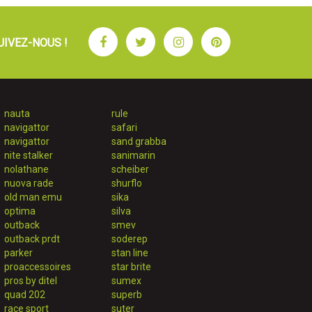
Facebook
Twitter
Instagram
Pinterest
UIVEZ-NOUS !
nauta
rule
navigattor
safari
navigattor
sand grabba
nite stalker
sanimarin
nolathane
scheiber
nuova rade
shurflo
old man emu
sika
optima
silva
outback
smev
outback prdt
soderep
parker
stan line
proaccessoires
star brite
pros by ditel
sumex
quad 202
superb
race sport
suter