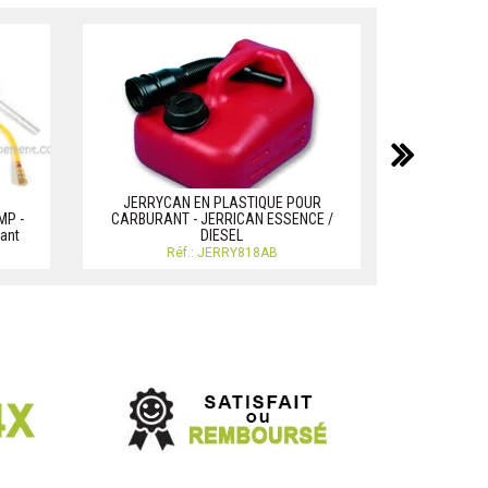
suiv
JERRYCAN EN PLASTIQUE POUR
MP -
CARBURANT - JERRICAN ESSENCE /
JERRYCAN A P
rant
DIESEL
Réf.: JERRY818AB
R