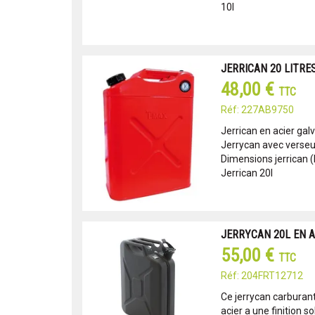
10l
JERRICAN 20 LITRES 
48,00 €
TTC
Réf: 227AB9750
Jerrican en acier gal
Jerrycan avec verseu
Dimensions jerrican (H
Jerrican 20l
JERRYCAN 20L EN A
55,00 €
TTC
Réf: 204FRT12712
Ce jerrycan carburant
acier a une finition 