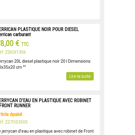
ERRICAN PLASTIQUE NOIR POUR DIESEL
errican carburant
8,00 €
TTC
éf: 226OI1356
errycan 20L diesel plastique noir 20 l Dimensions:
0x35x20 cm °°
Lire la suite
ERRYCAN D’EAU EN PLASTIQUE AVEC ROBINET
 FRONT RUNNER
article épuisé
éf: 227OS3505
e jerrycan d’eau en plastique avec robinet de Front