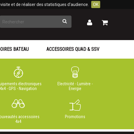
isite et de réaliser des statistiques d'audience.
OK
Rechercher
Mon
Mon
panier
compte
OIRES BATEAU
ACCESSOIRES QUAD & SSV
uipements électroniques
Electricité - Lumière -
4x4 - GPS - Navigation
Energie
ouveautés accessoires
Promotions
4x4