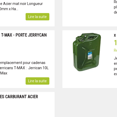
R
e Acier mat noir Longueur
p
mm x Ha...
dé
Lire la suite
 T-MAX - PORTE JERRYCAN
x
1
R
Je
 emplacement pour cadenas
e
jerricans T-MAX : Jerrican 10L
pe
T-Max
e
Lire la suite
RES CARBURANT ACIER