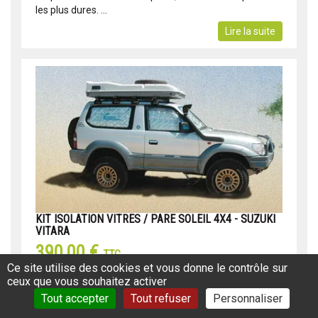
les plus dures. ...
Lire la suite
KIT ISOLATION VITRES / PARE SOLEIL 4X4 - SUZUKI
VITARA
390,00 €
TTC
Ce site utilise des cookies et vous donne le contrôle sur
Réf: 960JB9660
ceux que vous souhaitez activer
Le Kit isolation James Baroud est prêt à poser sur
Tout accepter
Tout refuser
Personnaliser
toutes les vitres de votre 4x4. Grâce à ses ventouses,