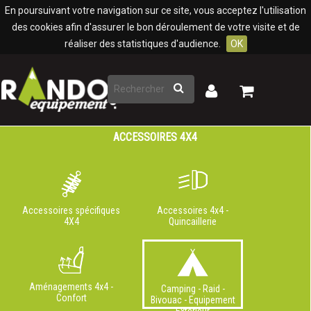
Panneau de gestion des cookies
En poursuivant votre navigation sur ce site, vous acceptez l'utilisation
des cookies afin d'assurer le bon déroulement de votre visite et de
réaliser des statistiques d'audience.
OK
Rechercher
Mon
Mon
panier
compte
ACCESSOIRES 4X4
Accessoires spécifiques
Accessoires 4x4 -
4X4
Quincaillerie
Aménagements 4x4 -
Camping - Raid -
Confort
Bivouac - Equipement