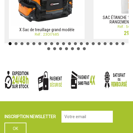
SAC ÉTANCHE 12 
RANGEMENT -
Réf.: 56
X Sac de treuillage grand modèle
29,9
Réf.: 23OI7685
INSCRIPTION NEWSLETTER