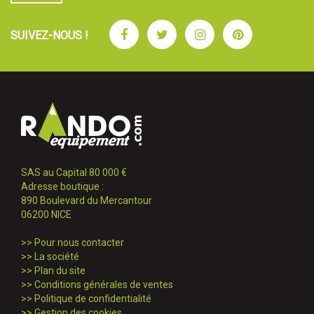
Facebook
Twitter
Instagram
Pinterest
SUIVEZ-NOUS !
SAS au Capital 80 000 €
Adresse boutique :
890 Boulevard du Mercantour
06200 NICE
>>
Pour nous contacter
>>
La société
>>
Plan du site
>>
Conditions générales de ventes
>>
Politique de confidentialité
>>
Gestion des cookies