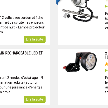
R
P
12 volts avec cordon et fiche
(
ermet de scruter les environs
al
nt de nuit. - Lampe projecteur
en
m...
Lire la suite
AIN RECHARGEABLE LED ET
x
H
R
rant 2 modes d'éclairage :- 9
P
mmation réduite.(autonomi
l
our une puissance d'énergie
a
 proje...
fo
Lire la suite