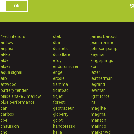
S
4wd interiors
ctek
james baroud
airflow
dba
jean marine
airplex
dometic
johnson pump
al-ko
duraflare
kaymar
alde
efoy
king springs
alpex
enduromover
koni
aqua signal
engel
lazer
arb
ercole
leatherman
attwood
fiamma
legrand
battery tender
floatpac
lewmar
blake snake / marlow
flojet
light force
blue performance
foresti
lra
can
geotraceur
mag lite
car'box
globerry
magma
cbe
goiot
manson
chausson
handpresso
marinco
cno
hella
marks4wd