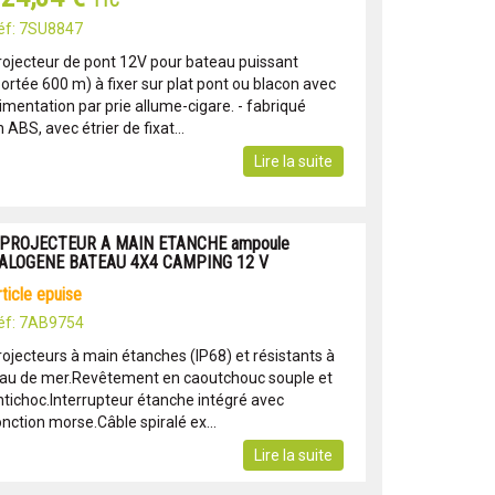
TTC
éf: 7SU8847
rojecteur de pont 12V pour bateau puissant
portée 600 m) à fixer sur plat pont ou blacon avec
imentation par prie allume-cigare. - fabriqué
 ABS, avec étrier de fixat...
Lire la suite
 PROJECTEUR A MAIN ETANCHE ampoule
ALOGENE BATEAU 4X4 CAMPING 12 V
article epuise
éf: 7AB9754
rojecteurs à main étanches (IP68) et résistants à
eau de mer.Revêtement en caoutchouc souple et
ntichoc.Interrupteur étanche intégré avec
nction morse.Câble spiralé ex...
Lire la suite