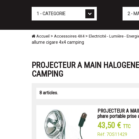
Cat�gorie
Marque
>
>
Accueil
Accessoires 4X4
Electricité - Lumière - Energi
allume cigare 4x4 camping
PROJECTEUR A MAIN HALOGENE 
CAMPING
8 articles.
PROJECTEUR A MAI
phare portable prise 
43,50 €
TTC
Réf: 7OS11429