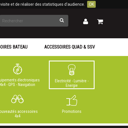
isite et de réaliser des statistiques d'audience.
OK
Rechercher
Mon
Mon
panier
compte
OIRES BATEAU
ACCESSOIRES QUAD & SSV
uipements électroniques
Electricité - Lumière -
4x4 - GPS - Navigation
Energie
ouveautés accessoires
Promotions
4x4