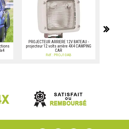
suiv
PROJECTEUR ARRIERE 12V BATEAU -
tions
projecteur 12 volts arrière 4X4 CAMPING
4x4
CAR
PH
Réf.: PROJ10AB
R