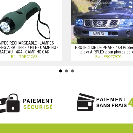
MPES RECHARGEABLE - LAMPES
ES A BATTERIE / PILE - CAMPING -
PROTECTION DE PHARE 4X4 Protec
BATEAU - 4X4 - CAMPING CAR
plexy AIRPLEX pour phares de 
Réf.: TORC12AB
Réf.: PROT797OI