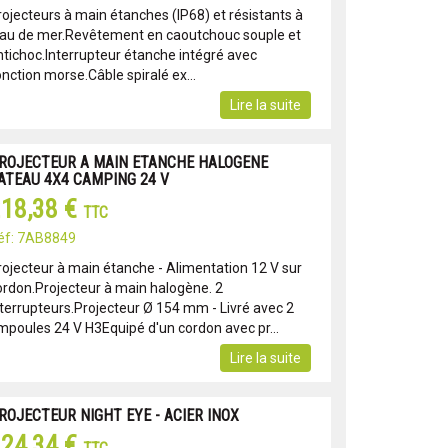
rojecteurs à main étanches (IP68) et résistants à
eau de mer.Revêtement en caoutchouc souple et
ntichoc.Interrupteur étanche intégré avec
nction morse.Câble spiralé ex...
Lire la suite
ROJECTEUR A MAIN ETANCHE HALOGENE
ATEAU 4X4 CAMPING 24 V
18,38 €
TTC
éf: 7AB8849
rojecteur à main étanche - Alimentation 12 V sur
ordon.Projecteur à main halogène. 2
nterrupteurs.Projecteur Ø 154 mm - Livré avec 2
mpoules 24 V H3Equipé d'un cordon avec pr...
Lire la suite
ROJECTEUR NIGHT EYE - ACIER INOX
24,34 €