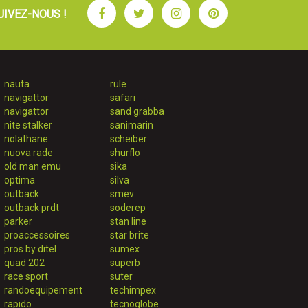
Facebook
Twitter
Instagram
Pinterest
UIVEZ-NOUS !
nauta
rule
navigattor
safari
navigattor
sand grabba
nite stalker
sanimarin
nolathane
scheiber
nuova rade
shurflo
old man emu
sika
optima
silva
outback
smev
outback prdt
soderep
parker
stan line
proaccessoires
star brite
pros by ditel
sumex
quad 202
superb
race sport
suter
randoequipement
techimpex
rapido
tecnoglobe