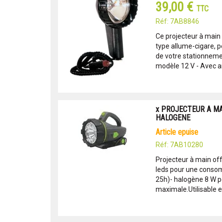
39,00 €
TTC
Réf: 7AB8846
Ce projecteur à main 
type allume-cigare, p
de votre stationneme
modèle 12 V - Avec a
x PROJECTEUR A M
HALOGENE
article epuise
Réf: 7AB10280
Projecteur à main off
leds pour une conso
25h)- halogène 8 W p
maximale.Utilisable en