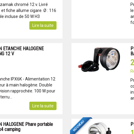
 zamak chromé 12 v. Livré
P
et fiche allume cigare. Ø : 116
l
e incluse de 50 W H3
a
fo
Lire la suite
N ETANCHE HALOGENE
P
G 12 V
B
2
R
anche IPX6K - Alimentation 12
P
teur à main halogène. Double
c
vision rapprochée. 100 W pour
i
terru...
a
Lire la suite
NOUVEAU
 HALOGENE Phare portable
P
4x4 camping
1