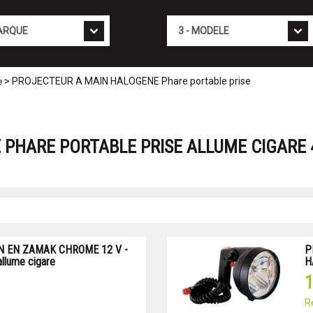
Mod�le
> PROJECTEUR A MAIN HALOGENE Phare portable prise
e
PHARE PORTABLE PRISE ALLUME CIGARE 
N EN ZAMAK CHROME 12 V -
P
allume cigare
H
1
R