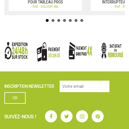
POUR TABLEAU PROS
INTERRUPTEUR
Réf.: DISJ581AB
Réf.: IN
INSCRIPTION NEWSLETTER
Facebook
Twitter
Instagram
Pinterest
SUIVEZ-NOUS !