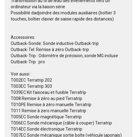
Transmission au fil de leau des évènements vers un
ordinateur via la liaison série
Possibilité dadjoindre des modules auxiliaires (boîtier 3
touches, boîtier clavier de saisie rapide des distances)
Accessoires:
Outback-Sonde: Sonde inductive Outback-trip
Outback-Tel: Remise à zéro Outback-trip
Outback-Trip : Odomètre de précision, sonde MG incluse
Outback-Trip : pro
Voir aussi :
T002EC Terratrip 202
T003EC Terratrip 303
T039EC Kit faisceau et fusible Terratrip
T008 Remise à zéro au pied Terratrip
T010PE Remise à zéro manuelle Terratrip
T011 Remise à zero manuelle Terratrip
T005EC Sonde magnétique Terratrip
T006EC Sonde mécanique (câble à couper) Terratrip
T014EC Sonde électronique Terratrip
T007EC Sonde mécanique sortie boîte (véhicule japonais)