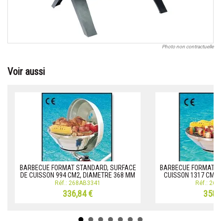
Photo non contractuelle
Voir aussi
BARBECUE FORMAT STANDARD, SURFACE
BARBECUE FORMAT DE
DE CUISSON 994 CM2, DIAMETRE 368 MM
CUISSON 1317 CM2,
Réf.: 268AB3341
Réf.: 26
336,84 €
358,