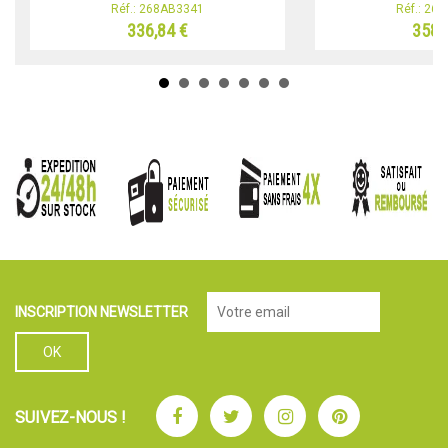
Réf.: 268AB3341
Réf.: 26
336,84 €
358,
INSCRIPTION NEWSLETTER
Facebook
Twitter
Instagram
Pinterest
SUIVEZ-NOUS !