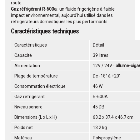
route.
Gaz réfrigérant R-600a
: un fluide frigorigène à faible
impact environnemental, aujourd'hui utilisé dans les
réfrigérateurs domestiques les plus performants.
Caractéristiques techniques
Caractéristiques
Détail
Capacité
39 litres
Alimentation
12V / 24V -
allume-ciga
Plage de température
De -18° à +20°
Consommation électrique
46 W
Gaz réfrigérant
R-600A
Niveau sonore
45 DB
Dimensions (L x L x H)
63.2 x 37.4 x 46.7 cm
Poids net
13.2 kg
Matériau
Polypropylène