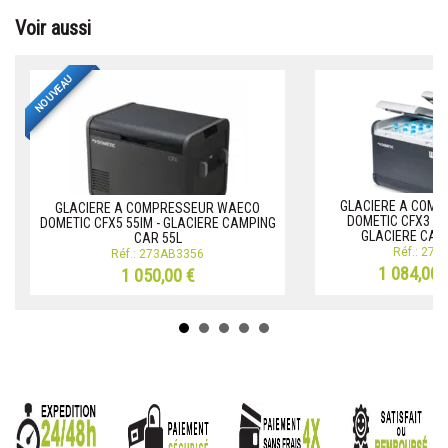
Voir aussi
NOUVEAU
GLACIERE A COM
GLACIERE A COMPRESSEUR WAECO
DOMETIC CFX3 75
DOMETIC CFX5 55IM - GLACIERE CAMPING
GLACIERE CAM
CAR 55L
Réf.: 27
Réf.: 273AB3356
1 084,00 
1 050,00 €