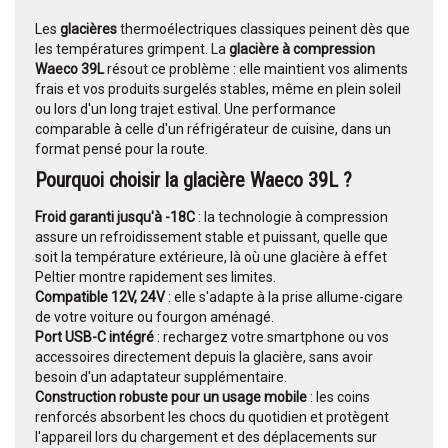
Les
glacières
thermoélectriques classiques peinent dès que
les températures grimpent. La
glacière à compression
Waeco 39L
résout ce problème : elle maintient vos aliments
frais et vos produits surgelés stables, même en plein soleil
ou lors d'un long trajet estival. Une performance
comparable à celle d'un réfrigérateur de cuisine, dans un
format pensé pour la route.
Pourquoi choisir la glacière Waeco 39L ?
Froid garanti jusqu'à -18C
: la technologie à compression
assure un refroidissement stable et puissant, quelle que
soit la température extérieure, là où une glacière à effet
Peltier montre rapidement ses limites.
Compatible 12V, 24V
: elle s'adapte à la prise allume-cigare
de votre voiture ou fourgon aménagé.
Port USB-C intégré
: rechargez votre smartphone ou vos
accessoires directement depuis la glacière, sans avoir
besoin d'un adaptateur supplémentaire.
Construction robuste pour un usage mobile
: les coins
renforcés absorbent les chocs du quotidien et protègent
l'appareil lors du chargement et des déplacements sur