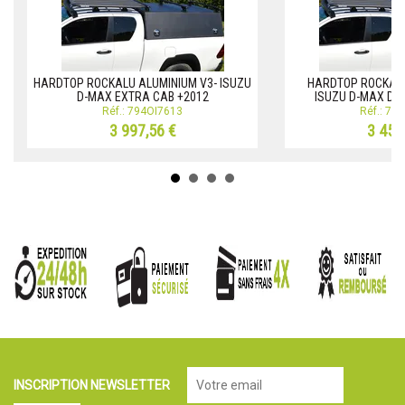
HARDTOP ROCKALU ALUMINIUM V3- ISUZU
HARDTOP ROCKALU
D-MAX EXTRA CAB +2012
ISUZU D-MAX DO
Réf.: 794OI7613
Réf.: 79
3 997,56 €
3 458
INSCRIPTION NEWSLETTER