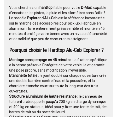
Vous cherchez un
hardtop
fiable pour votre
D-Max
, capable
d'encaisser les pistes, la pluie et les kilomètres sans faillir ?
Le modèle
Explorer d'Alu-Cab
est la référence incontestée
sur le marché des accessoires pour pick-up. Fabriqué en
aluminium, livré entièrement préassemblé et monté en 45
minutes, il protège votre benne avec un niveau d'étanchéité
et de solidité que peu de concurrents atteignent.
Pourquoi choisir le Hardtop Alu-Cab Explorer ?
Montage sans perçage en 45 minutes
: la fixation spécifique
à la benne préserve l'intégrité de votre véhicule et garantit
une pose propre, sans modification irréversible.
Etanchéité totale
: le joint doublé sur chaque ouverture crée
une double barrière contre l'eau et la poussière, et la
charnière étanche court sur toute la longueur des trois
ouvertures.
Structure aluminium de haute résistance
: le panneau de
toit renforcé supporte jusqu'à 200 kg en charge dynamique
et 400 kg en statique, idéal pour y fixer une tente de toit, des
barres de toit ou du matériel lourd.