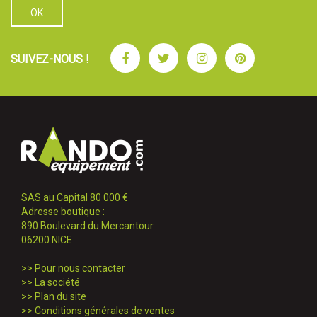
Facebook
Twitter
Instagram
Pinterest
SUIVEZ-NOUS !
SAS au Capital 80 000 €
Adresse boutique :
890 Boulevard du Mercantour
06200 NICE
>>
Pour nous contacter
>>
La société
>>
Plan du site
>>
Conditions générales de ventes