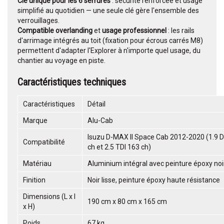
Clé unique pour les 6 serrures
: sécurité renforcée et usage
simplifié au quotidien — une seule clé gère l'ensemble des
verrouillages.
Compatible overlanding
et
usage professionnel
: les rails
d'arrimage intégrés au toit (fixation pour écrous carrés M8)
permettent d'adapter l'Explorer à n'importe quel usage, du
chantier au voyage en piste.
Caractéristiques techniques
Caractéristiques
Détail
Marque
Alu-Cab
Isuzu D-MAX II Space Cab 2012-2020 (1.9 
Compatibilité
ch et 2.5 TDI 163 ch)
Matériau
Aluminium intégral avec peinture époxy noi
Finition
Noir lisse, peinture époxy haute résistance
Dimensions (L x l
190 cm x 80 cm x 165 cm
x H)
Poids
67 kg