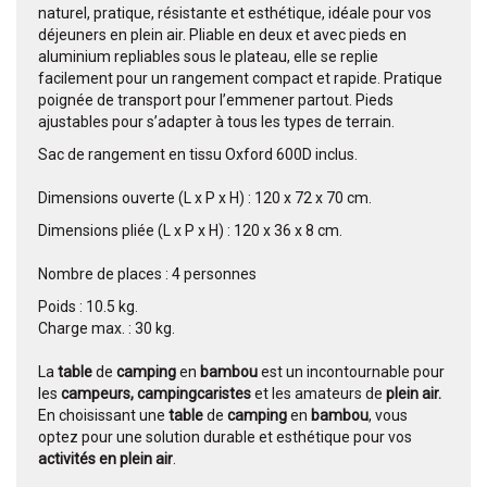
naturel, pratique, résistante et esthétique, idéale pour vos
déjeuners en plein air. Pliable en deux et avec pieds en
aluminium repliables sous le plateau, elle se replie
facilement pour un rangement compact et rapide. Pratique
poignée de transport pour l’emmener partout. Pieds
ajustables pour s’adapter à tous les types de terrain.
Sac de rangement en tissu Oxford 600D inclus.
Dimensions ouverte (L x P x H) : 120 x 72 x 70 cm.
Dimensions pliée (L x P x H) : 120 x 36 x 8 cm.
Nombre de places : 4 personnes
Poids : 10.5 kg.
Charge max. : 30 kg.
La
table
de
camping
en
bambou
est un incontournable pour
les
campeurs, campingcaristes
et les amateurs de
plein air.
En choisissant une
table
de
camping
en
bambou
, vous
optez pour une solution durable et esthétique pour vos
activités en plein air
.