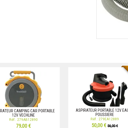
ASPIRATEUR PORTABLE 12V EA
RATEUR CAMPING CAR PORTABLE
POUSSIERE
12V VECHLINE
Réf.: 279EA12889
Réf.: 279AB12890
50,00 €
79,00 €
56,00 €