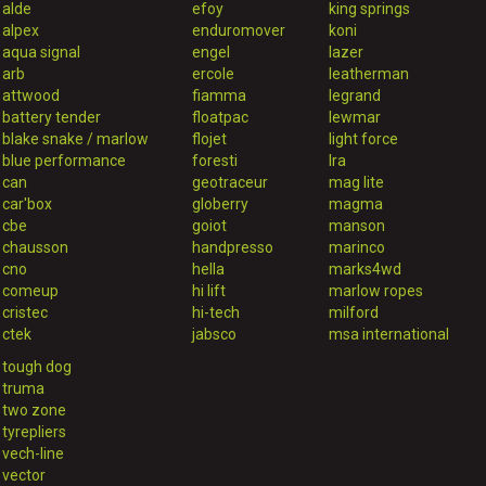
alde
efoy
king springs
alpex
enduromover
koni
aqua signal
engel
lazer
arb
ercole
leatherman
attwood
fiamma
legrand
battery tender
floatpac
lewmar
blake snake / marlow
flojet
light force
blue performance
foresti
lra
can
geotraceur
mag lite
car'box
globerry
magma
cbe
goiot
manson
chausson
handpresso
marinco
cno
hella
marks4wd
comeup
hi lift
marlow ropes
cristec
hi-tech
milford
ctek
jabsco
msa international
tough dog
truma
two zone
tyrepliers
vech-line
vector