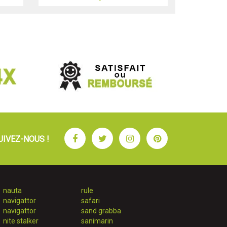
Facebook
Twitter
Instagram
Pinterest
UIVEZ-NOUS !
nauta
rule
navigattor
safari
navigattor
sand grabba
nite stalker
sanimarin