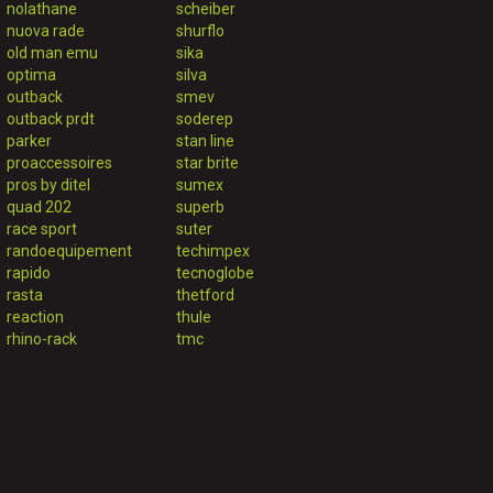
nolathane
scheiber
nuova rade
shurflo
old man emu
sika
optima
silva
outback
smev
outback prdt
soderep
parker
stan line
proaccessoires
star brite
pros by ditel
sumex
quad 202
superb
race sport
suter
randoequipement
techimpex
rapido
tecnoglobe
rasta
thetford
reaction
thule
rhino-rack
tmc