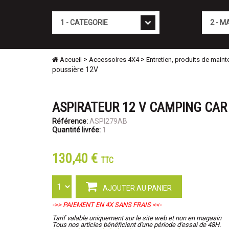
Cat�gorie
Marque
>
>
Accueil
Accessoires 4X4
Entretien, produits de main
poussière 12V
ASPIRATEUR 12 V CAMPING CAR 
Référence:
ASPI279AB
Quantité livrée:
1
130,40 €
TTC
AJOUTER AU PANIER
->> PAIEMENT EN 4X SANS FRAIS <<-
Tarif valable uniquement sur le site web et non en magasin
Tous nos articles bénéficient d'une période d'essai de 48H.