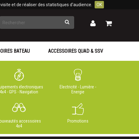
isite et de réaliser des statistiques d'audience.
OK
Rechercher
Mon
Mon
panier
compte
OIRES BATEAU
ACCESSOIRES QUAD & SSV
uipements électroniques
Electricité - Lumière -
4x4 - GPS - Navigation
Energie
ouveautés accessoires
Promotions
4x4