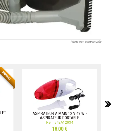
Photo non contractuelle
NOUVEAU
PROMO
suiv
U ET
ASPIRATEUR A MAIN 12 V 48 W -
ASPIRATEUR 
ASPIRATEUR PORTABLE
ASP
Réf.: 54EA12034
18,00 €