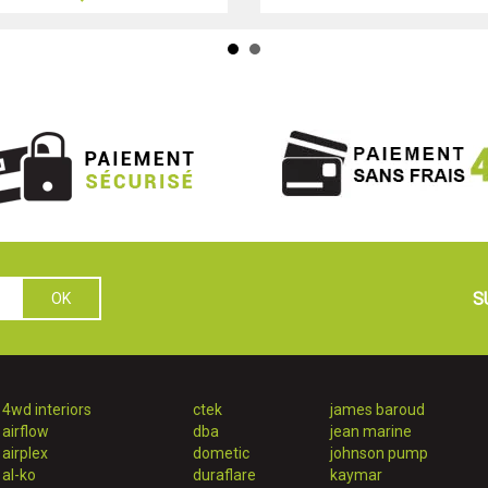
S
4wd interiors
ctek
james baroud
airflow
dba
jean marine
airplex
dometic
johnson pump
al-ko
duraflare
kaymar