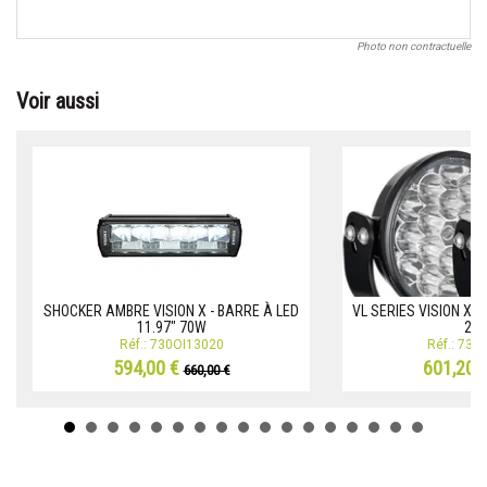
Photo non contractuelle
Voir aussi
SHOCKER AMBRE VISION X - BARRE À LED
VL SERIES VISION X -
11.97" 70W
21
Réf.: 730OI13020
Réf.: 73
594,00 €
601,20 
660,00 €