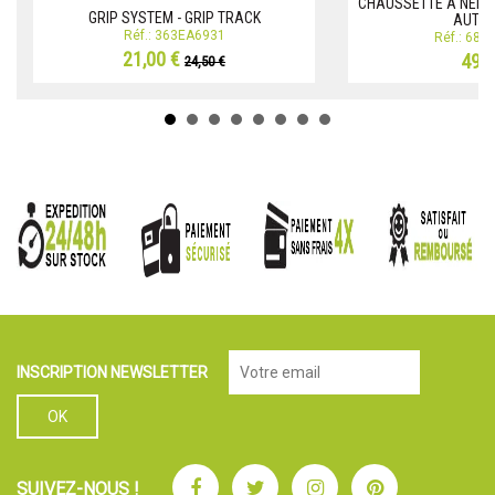
CHAUSSETTE A NEIGE 
GRIP SYSTEM - GRIP TRACK
AUTO 
Réf.: 363EA6931
Réf.: 68
21,00 €
49,0
24,50 €
INSCRIPTION NEWSLETTER
Facebook
Twitter
Instagram
Pinterest
SUIVEZ-NOUS !