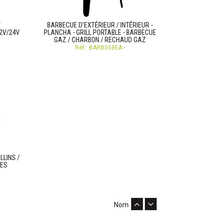
/
BARBECUE D'EXTÉRIEUR / INTÉRIEUR -
2V/24V
PLANCHA - GRILL PORTABLE - BARBECUE
GAZ / CHARBON / RECHAUD GAZ
Réf.: BARB558EA -
LINS /
LES
Nom