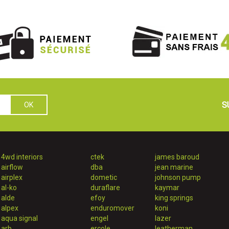
S
4wd interiors
ctek
james baroud
airflow
dba
jean marine
airplex
dometic
johnson pump
al-ko
duraflare
kaymar
alde
efoy
king springs
alpex
enduromover
koni
aqua signal
engel
lazer
arb
ercole
leatherman