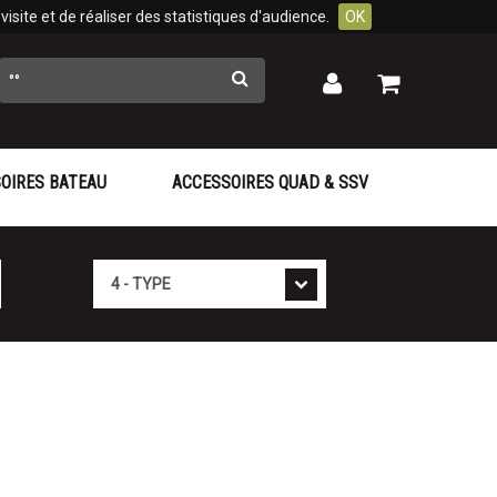
isite et de réaliser des statistiques d'audience.
OK
Rechercher
Mon
Mon
panier
compte
OIRES BATEAU
ACCESSOIRES QUAD & SSV
Type