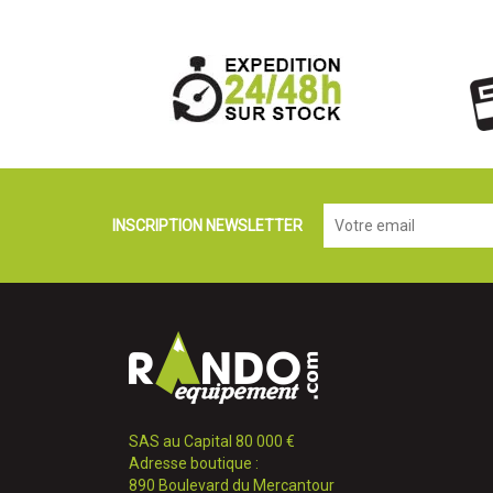
INSCRIPTION NEWSLETTER
SAS au Capital 80 000 €
Adresse boutique :
890 Boulevard du Mercantour