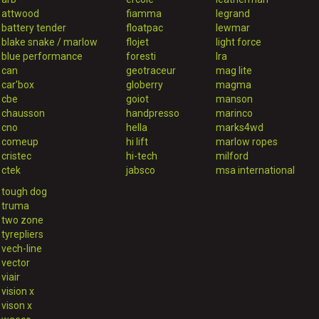
attwood
fiamma
legrand
battery tender
floatpac
lewmar
blake snake / marlow
flojet
light force
blue performance
foresti
lra
can
geotraceur
mag lite
car'box
globerry
magma
cbe
goiot
manson
chausson
handpresso
marinco
cno
hella
marks4wd
comeup
hi lift
marlow ropes
cristec
hi-tech
milford
ctek
jabsco
msa international
tough dog
truma
two zone
tyrepliers
vech-line
vector
viair
vision x
vison x