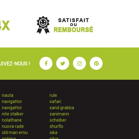
Facebook
Twitter
Instagram
Pinterest
UIVEZ-NOUS !
nauta
rule
navigattor
safari
navigattor
sand grabba
nite stalker
sanimarin
nolathane
scheiber
nuova rade
shurflo
old man emu
sika
optima
silva