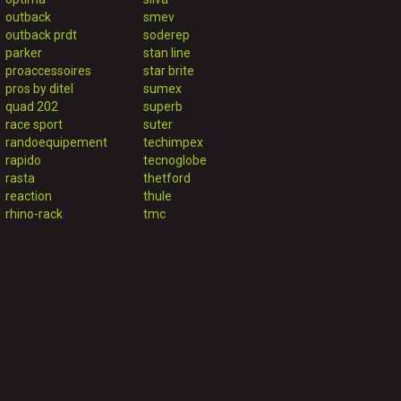
outback
smev
outback prdt
soderep
parker
stan line
proaccessoires
star brite
pros by ditel
sumex
quad 202
superb
race sport
suter
randoequipement
techimpex
rapido
tecnoglobe
rasta
thetford
reaction
thule
rhino-rack
tmc