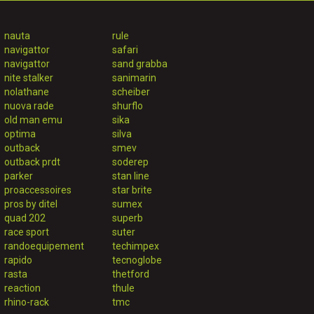
nauta
rule
navigattor
safari
navigattor
sand grabba
nite stalker
sanimarin
nolathane
scheiber
nuova rade
shurflo
old man emu
sika
optima
silva
outback
smev
outback prdt
soderep
parker
stan line
proaccessoires
star brite
pros by ditel
sumex
quad 202
superb
race sport
suter
randoequipement
techimpex
rapido
tecnoglobe
rasta
thetford
reaction
thule
rhino-rack
tmc