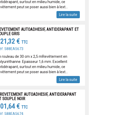
ntidérapant, surtout en milieu humide, ce
vêtement peut se poser aussi bien à lext...
Lire la suite
EVETEMENT AUTOADHESIF, ANTIDERAPANT ET
OUPLE GRIS
21,32 €
TTC
éf: 588EA5673
n rouleau de 30 cm x 2,5 mRevêtement en
olyuréthanne. Epaisseur 1,6 mm. Excellent
ntidérapant, surtout en milieu humide, ce
vêtement peut se poser aussi bien à lext...
Lire la suite
 REVETEMENT AUTOADHESIF, ANTIDERAPANT
T SOUPLE NOIR
01,64 €
TTC
éf: 588EA5674