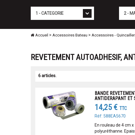
Cat�gorie
Marque
>
>
Accueil
Accessoires Bateau
Accessoires - Quincailler
REVETEMENT AUTOADHESIF, AN
6 articles.
BANDE REVETEMENT
ANTIDERAPANT ET 
14,25 €
TTC
Réf: 588EA5670
En rouleau de 4 cm 
polyuréthanne. Epais