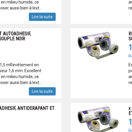
 en milieu humide, ce
a
er aussi bien à lext...
re
Lire la suite
 AUTOADHESIF,
R
SOUPLE NOIR
S
1
R
x 1,5 mRevêtement en
E
seur 1,6 mm. Excellent
p
 en milieu humide, ce
a
er aussi bien à lext...
re
Lire la suite
DHESIF, ANTIDERAPANT ET
x
E
1
R