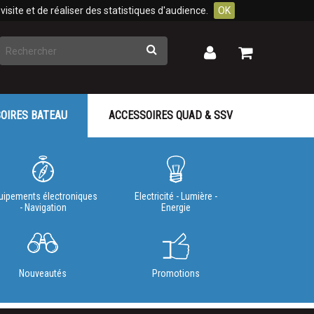
isite et de réaliser des statistiques d'audience.
OK
Rechercher
Mon
Mon
panier
compte
OIRES BATEAU
ACCESSOIRES QUAD & SSV
uipements électroniques
Electricité - Lumière -
- Navigation
Energie
Nouveautés
Promotions