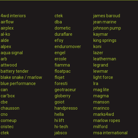
4wd interiors
ctek
james baroud
airflow
dba
jean marine
airplex
dometic
johnson pump
al-ko
duraflare
kaymar
alde
efoy
king springs
alpex
enduromover
koni
aqua signal
engel
lazer
arb
ercole
leatherman
attwood
fiamma
legrand
battery tender
floatpac
lewmar
blake snake / marlow
flojet
light force
blue performance
foresti
lra
can
geotraceur
mag lite
car'box
globerry
magma
cbe
goiot
manson
chausson
handpresso
marinco
cno
hella
marks4wd
comeup
hi lift
marlow ropes
cristec
hi-tech
milford
ctek
jabsco
msa international