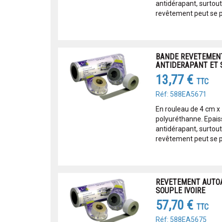
antidérapant, surtout
revêtement peut se pos
BANDE REVETEMENT
ANTIDERAPANT ET 
13,77 €
TTC
Réf: 588EA5671
En rouleau de 4 cm 
polyuréthanne. Epais
antidérapant, surtout
revêtement peut se pos
REVETEMENT AUTOA
SOUPLE IVOIRE
57,70 €
TTC
Réf: 588EA5675