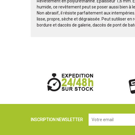
Revêtement en polyuréthanne. Epaisseur 1,6 mm. Exc
humide, ce revêtement peut se poser aussi bien à lext
Non abrasif, il résiste parfaitement aux intempéries.
lisse, propre, sèche et dégraissée. Peut sutiliser 
bordure et daccès de galerie, daccès de pont de bate
INSCRIPTION NEWSLETTER