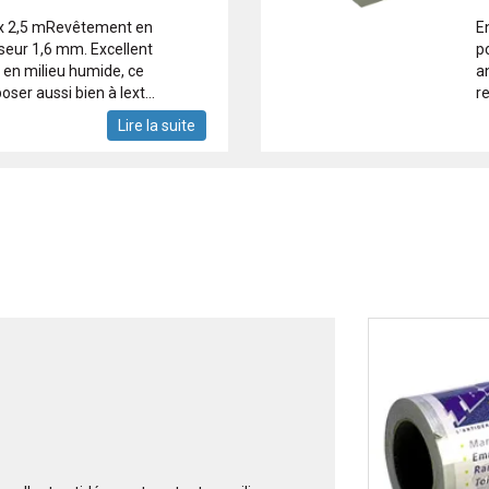
 x 2,5 mRevêtement en
E
seur 1,6 mm. Excellent
p
 en milieu humide, ce
a
er aussi bien à lext...
re
Lire la suite