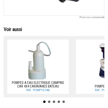
Photo non contractuelle
Voir aussi
POMPES A EAU ELECTRIQUE CAMPING
CAR 4X4 CARAVANES BATEAU
POMPES 
Réf.: POMP167AB
Réf.: PO