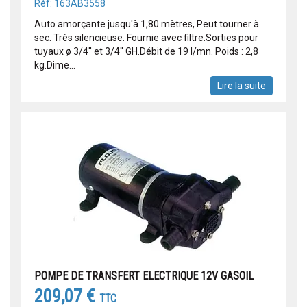
Réf: 163AB3558
Auto amorçante jusqu'à 1,80 mètres, Peut tourner à
sec. Très silencieuse. Fournie avec filtre.Sorties pour
tuyaux ø 3/4'' et 3/4'' GH.Débit de 19 l/mn. Poids : 2,8
kg.Dime...
Lire la suite
POMPE DE TRANSFERT ELECTRIQUE 12V GASOIL
209,07 €
TTC