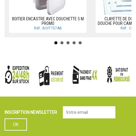
BOITIER ENCASTRE AVEC DOUCHETTE 5 M
CLAYETTE DE DOU
PROMO
DOUCHE POUR CAMPI
Réf.: BOIT757AB
Réf.: CL
INSCRIPTION NEWSLETTER