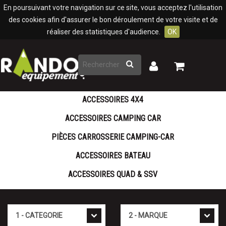
Panneau de gestion des cookies
En poursuivant votre navigation sur ce site, vous acceptez l'utilisation
des cookies afin d'assurer le bon déroulement de votre visite et de
réaliser des statistiques d'audience.
OK
Rechercher
Mon
Mon
panier
compte
ACCESSOIRES 4X4
ACCESSOIRES CAMPING CAR
PIÈCES CARROSSERIE CAMPING-CAR
ACCESSOIRES BATEAU
ACCESSOIRES QUAD & SSV
Cat�gorie
Marque