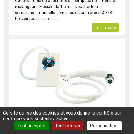
Cet ensemble de douchette se compose de : - Robinet
mélangeur. - Flexible de 1.5 m. - Douchette à
commande manuelle. - Entrées d'eau filetées Ø 3/8''.
Prévoir raccords référe...
Lire la suite
ENSEMBLE DOUCHETTE D AUVENT
Ce site utilise des cookies et vous donne le contrôle sur
ceux que vous souhaitez activer
article épuisé
Tout accepter
Tout refuser
Personnaliser
Réf: 165EA7036