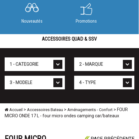
Nouveautés
Promotions
ACCESSOIRES QUAD & SSV
Cat�gorie
Marque
Mod�le
Type
>
>
> FOUR
Accueil
Accessoires Bateau
Aménagements - Confort
MICRO ONDE 17 L - four micro ondes camping car/bateaux
FOUR MICRO
PAGE PRÉCÉDENTE