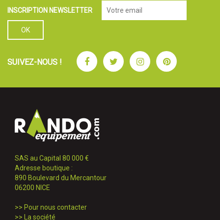
INSCRIPTION NEWSLETTER
Facebook
Twitter
Instagram
Pinterest
SUIVEZ-NOUS !
SAS au Capital 80 000 €
Adresse boutique :
890 Boulevard du Mercantour
06200 NICE
>>
Pour nous contacter
>>
La société