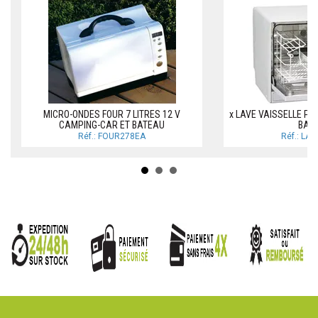
MICRO-ONDES FOUR 7 LITRES 12 V
x LAVE VAISSELLE P
CAMPING-CAR ET BATEAU
BAT
Réf.: FOUR278EA
Réf.: LA