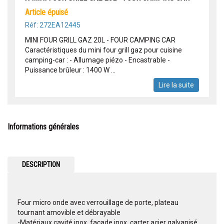
article épuisé
Réf: 272EA12445
MINI FOUR GRILL GAZ 20L - FOUR CAMPING CAR
Caractéristiques du mini four grill gaz pour cuisine
camping-car : - Allumage piézo - Encastrable -
Puissance brûleur : 1400 W ...
Lire la suite
Informations générales
DESCRIPTION
Four micro onde avec verrouillage de porte, plateau
tournant amovible et débrayable
-Matériaux cavité inox, façade inox, carter acier galvanisé