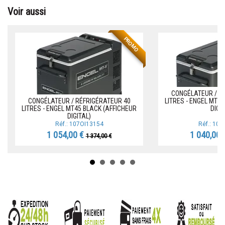
Voir aussi
PROMO
CONGÉLATEUR / R
CONGÉLATEUR / RÉFRIGÉRATEUR 40
LITRES - ENGEL MT3
LITRES - ENGEL MT45 BLACK (AFFICHEUR
DIGI
DIGITAL)
Réf.: 107OI13154
Réf.: 10
1 054,00 €
1 040,00 
1 374,00 €