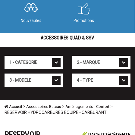
Nouveautés
Promotions
ACCESSOIRES QUAD & SSV
Cat�gorie
Marque
Mod�le
Type
>
>
>
Accueil
Accessoires Bateau
Aménagements - Confort
RESERVOIR HYDROCARBURES EQUIPE - CARBURANT
RESERVOIR
PAGE PRÉCÉDENTE