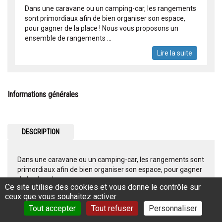
Dans une caravane ou un camping-car, les rangements
sont primordiaux afin de bien organiser son espace,
pour gagner de la place ! Nous vous proposons un
ensemble de rangements ...
Lire la suite
Informations générales
DESCRIPTION
Dans une caravane ou un camping-car, les rangements sont
primordiaux afin de bien organiser son espace, pour gagner
de la place !
Ce site utilise des cookies et vous donne le contrôle sur
Nous vous proposons un ensemble de rangements
ceux que vous souhaitez activer
spécialement conçus pour les camping-cars et les
Tout accepter
Tout refuser
Personnaliser
caravanes.