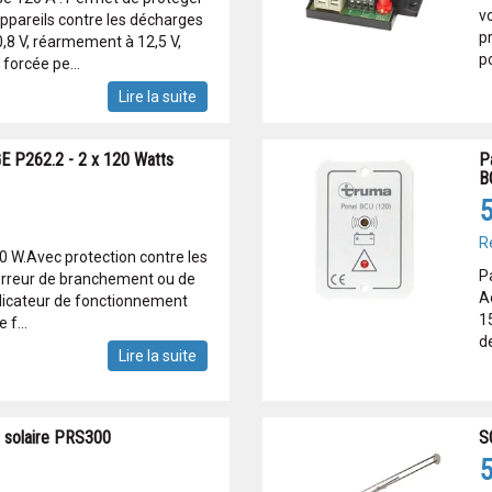
v
appareils contre les décharges
p
,8 V, réarmement à 12,5 V,
po
forcée pe...
Lire la suite
 P262.2 - 2 x 120 Watts
P
B
5
R
 W.Avec protection contre les
P
erreur de branchement ou de
A
ndicateur de fonctionnement
1
 f...
de
Lire la suite
 solaire PRS300
S
5