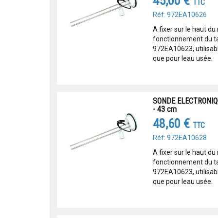
45,00 €
TTC
Réf: 972EA10626
A fixer sur le haut du 
fonctionnement du t
972EA10623, utilisabl
que pour leau usée.
SONDE ELECTRONIQ
- 43 cm
48,60 €
TTC
Réf: 972EA10628
A fixer sur le haut du 
fonctionnement du t
972EA10623, utilisabl
que pour leau usée.