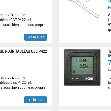
4
R
réservoir, pour le
A 
ableau CBE P422 réf.
f
e aussi bien pour leau propre
9
qu
Lire la suite
UE POUR TABLEAU CBE P422
T
I
7
R
réservoir, pour le
T
ableau CBE P422 réf.
la
e aussi bien pour leau propre
c
Lire la suite