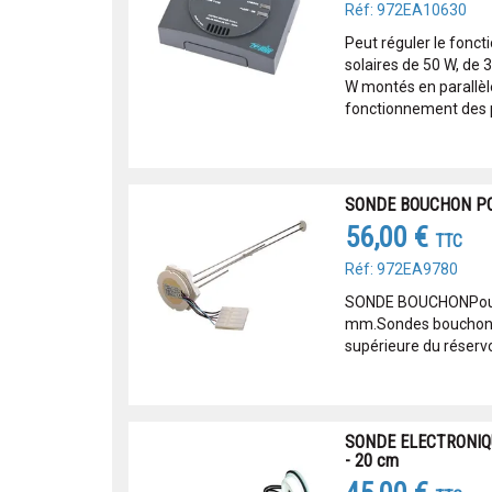
Réf: 972EA10630
Peut réguler le fonc
solaires de 50 W, de 
W montés en parallèle
fonctionnement des p
SONDE BOUCHON PO
56,00 €
TTC
Réf: 972EA9780
SONDE BOUCHONPour 
mm.Sondes bouchon à 
supérieure du réservo
SONDE ELECTRONIQ
- 20 cm