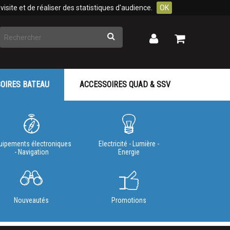
isite et de réaliser des statistiques d'audience.
OK
Rechercher
Mon
Mon
panier
compte
OIRES BATEAU
ACCESSOIRES QUAD & SSV
uipements électroniques
Electricité - Lumière -
- Navigation
Energie
Nouveautés
Promotions