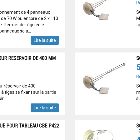
R
tionnement de 4 panneaux
S
3 de 70 W ou encore de 2 x 110
M
. Permet de réguler le
ti
anneaux sola...
Lire la suite
UR RESERVOIR DE 400 MM
S
5
R
réservoir de 400
S
tiges se fixant sur la partie
m
ir.
su
Lire la suite
UE POUR TABLEAU CBE P422
S
-