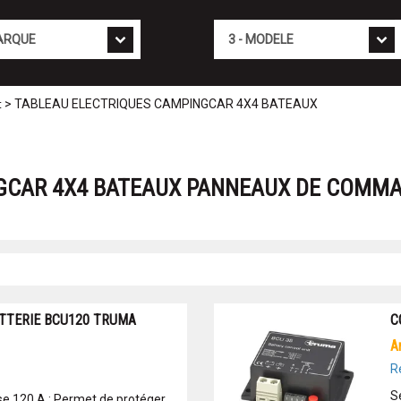
Mod�le
> TABLEAU ELECTRIQUES CAMPINGCAR 4X4 BATEAUX
t
GCAR 4X4 BATEAUX PANNEAUX DE COMMA
TTERIE BCU120 TRUMA
C
R
S
e 120 A : Permet de protéger