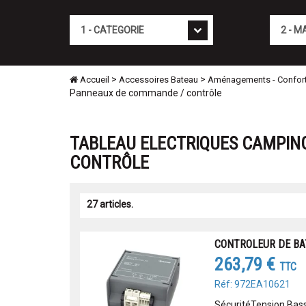
Cat�gorie
Marque
>
>
Accueil
Accessoires Bateau
Aménagements - Confor
Panneaux de commande / contrôle
TABLEAU ELECTRIQUES CAMPIN
CONTRÔLE
27 articles.
CONTROLEUR DE BA
263,79 €
TTC
Réf: 972EA10621
SécuritéTension Bass