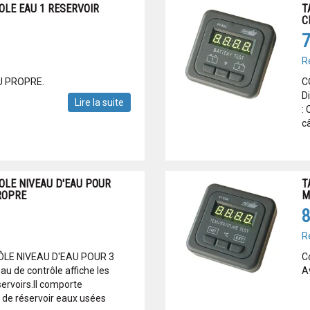
OLE EAU 1 RESERVOIR
T
C
7
R
AU PROPRE.
C
D
Lire la suite
: 
c
OLE NIVEAU D'EAU POUR
T
ROPRE
M
8
R
LE NIVEAU D'EAU POUR 3
C
 de contrôle affiche les
A
ervoirs.Il comporte
de réservoir eaux usées