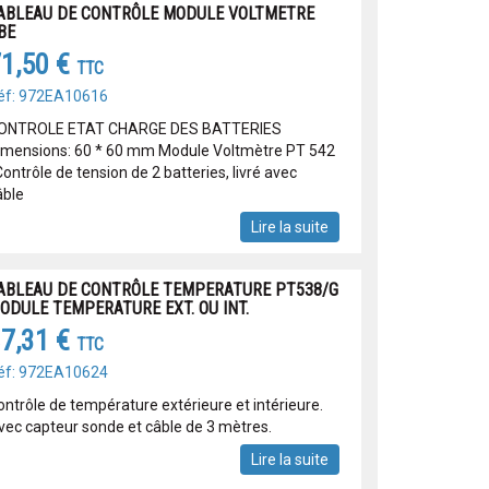
ABLEAU DE CONTRÔLE MODULE VOLTMETRE
BE
1,50 €
TTC
éf: 972EA10616
ONTROLE ETAT CHARGE DES BATTERIES
imensions: 60 * 60 mm Module Voltmètre PT 542
Contrôle de tension de 2 batteries, livré avec
âble
Lire la suite
ABLEAU DE CONTRÔLE TEMPERATURE PT538/G
ODULE TEMPERATURE EXT. OU INT.
7,31 €
TTC
éf: 972EA10624
ontrôle de température extérieure et intérieure.
vec capteur sonde et câble de 3 mètres.
Lire la suite