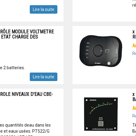
ré
Lire la suite
TRÔLE MODULE VOLTMETRE
x
 ETAT CHARGE DES
R
R
e 2 batteries.
Lire la suite
ROLE NIVEAUX D'EAU CBE-
x
B
R
es quantités deau dans les
T
pre et eaux usées. PT522/G
B