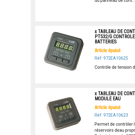
du panneau de cont...
x TABLEAU DE CON
PT532/G CONTROLE
BATTERIES
article épuisé
Réf: 972EA10625
Contrôle de tension d
x TABLEAU DE CONT
MODULE EAU
article épuisé
Réf: 972EA10623
Permet de contrôler l
réservoirs deau pro