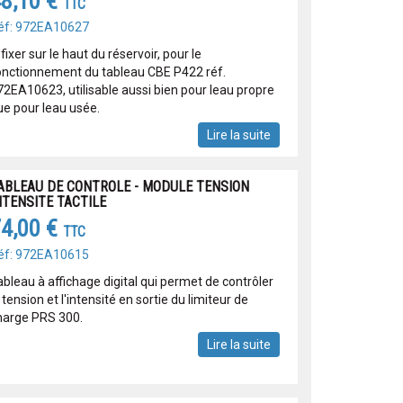
8,10 €
TTC
éf: 972EA10627
fixer sur le haut du réservoir, pour le
onctionnement du tableau CBE P422 réf.
72EA10623, utilisable aussi bien pour leau propre
e pour leau usée.
Lire la suite
ABLEAU DE CONTROLE - MODULE TENSION
NTENSITE TACTILE
4,00 €
TTC
éf: 972EA10615
ableau à affichage digital qui permet de contrôler
 tension et l'intensité en sortie du limiteur de
harge PRS 300.
Lire la suite