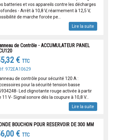
os batteries et vos appareils contre les décharges
rofondes - Arrêt à 10,8 V, réarmement à 12,5 V,
ssibilité de marche forcée pe...
Lire la suite
anneau de Contrôle - ACCUMULATEUR PANEL
CU120
5,32 €
TTC
éf: 972EA10629
anneau de contrôle pour sécurité 120 A :
ccessoires pour la sécurité tension basse
5934248- Led clignotante rouge activée à partir
 11 V- Signal sonore dés la coupure à 10,8 V...
Lire la suite
ONDE BOUCHON POUR RESERVOIR DE 300 MM
6,00 €
TTC