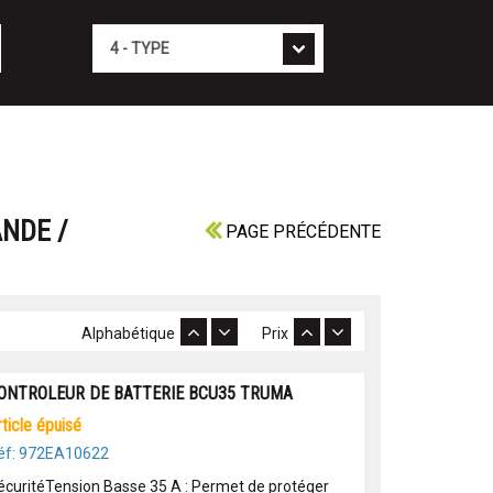
Type
NDE /
PAGE PRÉCÉDENTE
Alphabétique
Prix
ONTROLEUR DE BATTERIE BCU35 TRUMA
article épuisé
éf: 972EA10622
écuritéTension Basse 35 A : Permet de protéger