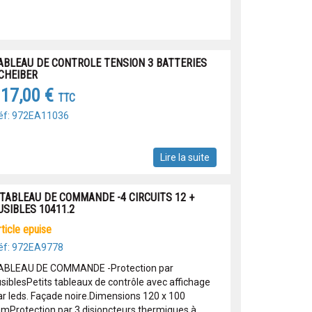
ABLEAU DE CONTROLE TENSION 3 BATTERIES
CHEIBER
17,00 €
TTC
éf: 972EA11036
Lire la suite
 TABLEAU DE COMMANDE -4 CIRCUITS 12 +
USIBLES 10411.2
article epuise
éf: 972EA9778
ABLEAU DE COMMANDE -Protection par
usiblesPetits tableaux de contrôle avec affichage
ar leds. Façade noire.Dimensions 120 x 100
mProtection par 3 disjoncteurs thermiques à