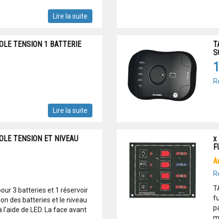
Lire la suite
LE TENSION 1 BATTERIE
T
S
1
R
Lire la suite
OLE TENSION ET NIVEAU
x
F
R
T
our 3 batteries et 1 réservoir
f
ion des batteries et le niveau
p
 l'aide de LED. La face avant
m