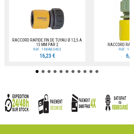
RACCORD RAPIDE FIN DE TUYAU Ø 12,5 A
15 MM PAR 2
RACCORD RAPI
Réf.: 198AB3453
Réf.: 19
16,23 €
6,5