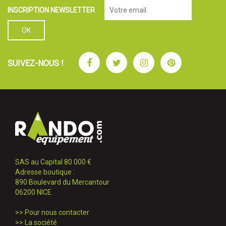
INSCRIPTION NEWSLETTER
Facebook
Twitter
Instagram
Pinterest
SUIVEZ-NOUS !
SAS au Capital 80 000 €
Adresse boutique :
890 Boulevard du Mercantour
06200 NICE
>>
Pour nous contacter
>>
La société