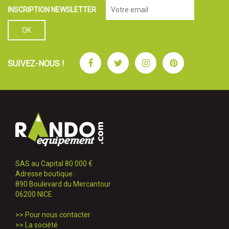
INSCRIPTION NEWSLETTER
Facebook
Twitter
Instagram
Pinterest
SUIVEZ-NOUS !
SAS au Capital 80 000 €
Adresse boutique :
890 Boulevard du Mercantour
06200 NICE
>>
Pour nous contacter
>>
La société