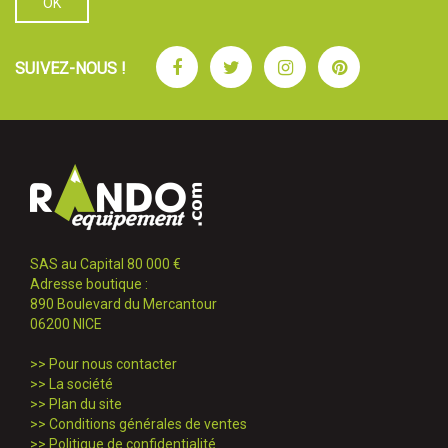
Facebook
Twitter
Instagram
Pinterest
SUIVEZ-NOUS !
SAS au Capital 80 000 €
Adresse boutique :
890 Boulevard du Mercantour
06200 NICE
>>
Pour nous contacter
>>
La société
>>
Plan du site
>>
Conditions générales de ventes
>>
Politique de confidentialité