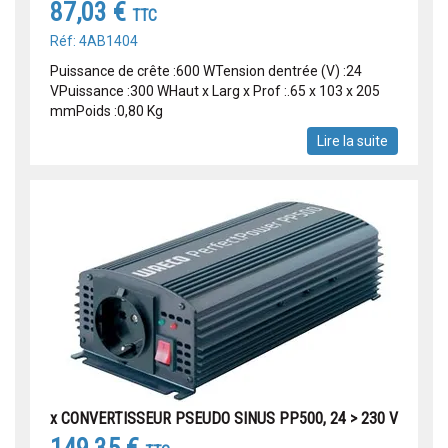
87,03 €
TTC
Réf: 4AB1404
Puissance de crête :600 WTension dentrée (V) :24
VPuissance :300 WHaut x Larg x Prof :.65 x 103 x 205
mmPoids :0,80 Kg
Lire la suite
x CONVERTISSEUR PSEUDO SINUS PP500, 24 > 230 V