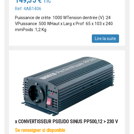
149,35 €
TTC
Réf: 4AB1406
Puissance de crête :1000 WTension dentrée (V) :24
VPuissance :500 WHaut x Larg x Prof :65 x 103 x 240
mmPoids :1,2 Kg
Lire la suite
x CONVERTISSEUR PSEUDO SINUS PP500,12 > 230 V
se renseigner si disponible