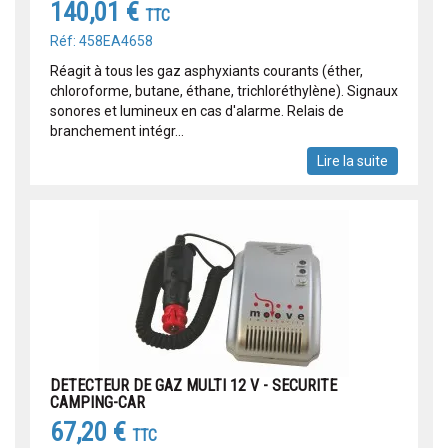
140,01 €
TTC
Réf: 458EA4658
Réagit à tous les gaz asphyxiants courants (éther,
chloroforme, butane, éthane, trichloréthylène). Signaux
sonores et lumineux en cas d'alarme. Relais de
branchement intégr...
Lire la suite
DETECTEUR DE GAZ MULTI 12 V - SECURITE
CAMPING-CAR
67,20 €
TTC