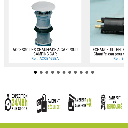
ACCESSOIRES CHAUFFAGE A GAZ POUR
ECHANGEUR THERMIQU
CAMPING CAR
Chauffe-eau pour voi
Réf.: ACCE465EA
Réf.: EC