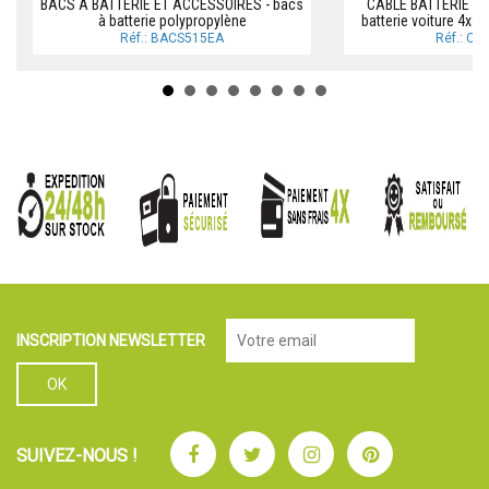
BACS A BATTERIE ET ACCESSOIRES - bacs
CABLE BATTERIE Cab
à batterie polypropylène
batterie voiture 4x4
Réf.: BACS515EA
Réf.: C
INSCRIPTION NEWSLETTER
Facebook
Twitter
Instagram
Pinterest
SUIVEZ-NOUS !