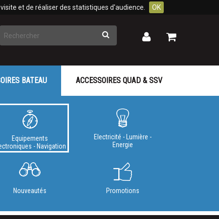
isite et de réaliser des statistiques d'audience.
OK
Rechercher
Mon
Mon
panier
compte
OIRES BATEAU
ACCESSOIRES QUAD & SSV
Electricité - Lumière -
Equipements
Energie
ectroniques - Navigation
Nouveautés
Promotions