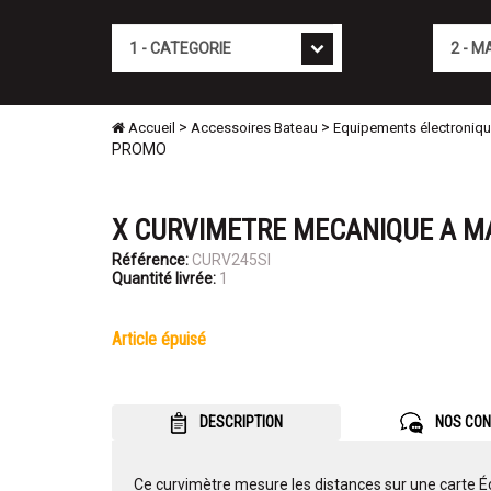
Cat�gorie
Marque
>
>
Accueil
Accessoires Bateau
Equipements électroniqu
PROMO
X CURVIMETRE MECANIQUE A M
Référence:
CURV245SI
Quantité livrée:
1
article épuisé
DESCRIPTION
NOS CON
Ce curvimètre mesure les distances sur une carte Éc