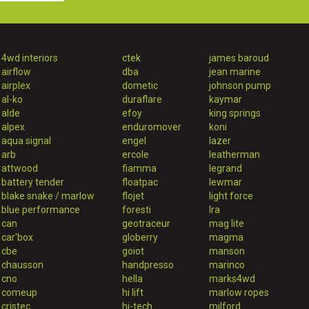
4wd interiors
ctek
james baroud
airflow
dba
jean marine
airplex
dometic
johnson pump
al-ko
duraflare
kaymar
alde
efoy
king springs
alpex
enduromover
koni
aqua signal
engel
lazer
arb
ercole
leatherman
attwood
fiamma
legrand
battery tender
floatpac
lewmar
blake snake / marlow
flojet
light force
blue performance
foresti
lra
can
geotraceur
mag lite
car'box
globerry
magma
cbe
goiot
manson
chausson
handpresso
marinco
cno
hella
marks4wd
comeup
hi lift
marlow ropes
cristec
hi-tech
milford