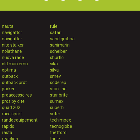
nauta
rule
navigattor
safari
navigattor
sand grabba
nite stalker
sanimarin
nolathane
scheiber
nuova rade
shurflo
old man emu
sika
optima
silva
outback
smev
outback prdt
soderep
parker
stan line
proaccessoires
star brite
pros by ditel
sumex
quad 202
superb
race sport
suter
randoequipement
techimpex
rapido
tecnoglobe
rasta
thetford
reaction
thule