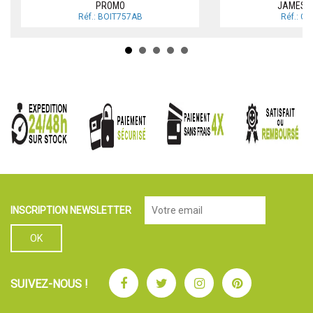
PROMO
JAMES 
Réf.: BOIT757AB
Réf.: C
INSCRIPTION NEWSLETTER
Facebook
Twitter
Instagram
Pinterest
SUIVEZ-NOUS !