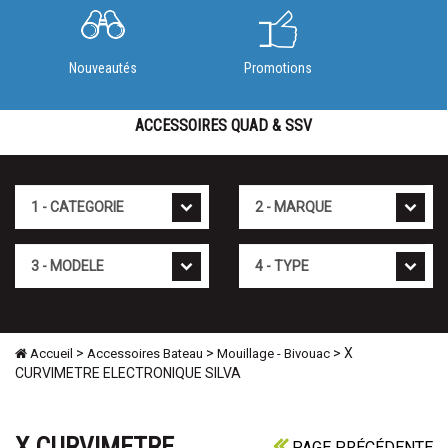
Nouveautés
Promotions
ACCESSOIRES QUAD & SSV
Cat�gorie
Marque
Mod�le
Type
>
>
> X
Accueil
Accessoires Bateau
Mouillage - Bivouac
CURVIMETRE ELECTRONIQUE SILVA
X CURVIMETRE
PAGE PRÉCÉDENTE