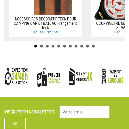
ACCESSOIRES DECORATIF TECK POUR
CAMPING CAR ET BATEAU - rangement
X CURVIMETRE MEC
teck
SILVA 
Réf.: AMEN277AB
Réf.: CU
INSCRIPTION NEWSLETTER