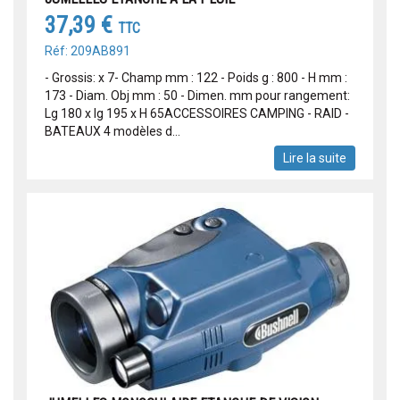
37,39 €
TTC
Réf: 209AB891
- Grossis: x 7- Champ mm : 122 - Poids g : 800 - H mm :
173 - Diam. Obj mm : 50 - Dimen. mm pour rangement:
Lg 180 x lg 195 x H 65ACCESSOIRES CAMPING - RAID -
BATEAUX 4 modèles d...
Lire la suite