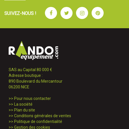
Facebook
Twitter
Instagram
Pinterest
SUIVEZ-NOUS !
SAS au Capital 80 000 €
Adresse boutique :
890 Boulevard du Mercantour
06200 NICE
>>
Pour nous contacter
>>
La société
>>
Plan du site
>>
Conditions générales de ventes
>>
Politique de confidentialité
>>
Gestion des cookies