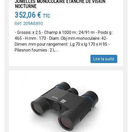
JUMELLES MONOCULAIRE ETANCHE DE VISION
NOCTURNE
352,06 €
TTC
Réf: 209AB893
- Grossis: x 2.5 - Champ à 1000 m : 24/91 m - Poids g :
465 - H mm : 173 - Diam. Obj mm monoculaire: 42-
Dimen. mm pour rangement : Lg 70 x lg 170 x H 95 -
Pilesnon fournies : 2 L...
Lire la suite