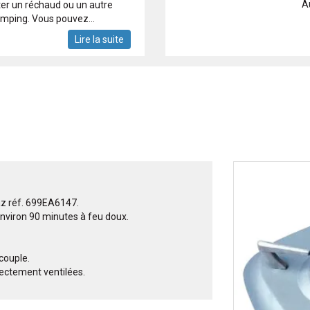
A
ter un réchaud ou un autre
amping. Vous pouvez...
Lire la suite
az réf. 699EA6147.
nviron 90 minutes à feu doux.
couple.
ectement ventilées.