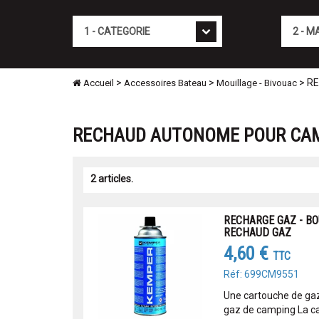
Cat�gorie
Marque
>
>
> RE
Accueil
Accessoires Bateau
Mouillage - Bivouac
RECHAUD AUTONOME POUR CAMPI
2 articles.
RECHARGE GAZ - BO
RECHAUD GAZ
4,60 €
TTC
Réf: 699CM9551
Une cartouche de gaz
gaz de camping La c