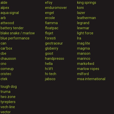
alde
efoy
king springs
alpex
enduromover
koni
aqua signal
engel
lazer
arb
ercole
leatherman
attwood
fiamma
legrand
battery tender
floatpac
lewmar
blake snake / marlow
flojet
light force
blue performance
foresti
lra
can
geotraceur
mag lite
car'box
globerry
magma
cbe
goiot
manson
chausson
handpresso
marinco
cno
hella
marks4wd
comeup
hi lift
marlow ropes
cristec
hi-tech
milford
ctek
jabsco
msa international
tough dog
truma
two zone
tyrepliers
vech-line
vector