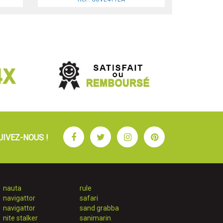
Facebook
Twitter
Instagram
Pinterest
UIVEZ-NOUS !
nauta
rule
navigattor
safari
navigattor
sand grabba
nite stalker
sanimarin