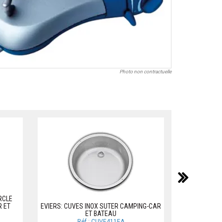
Photo non contractuelle
suiv
RCLE
R ET
EVIERS: CUVES INOX SUTER CAMPING-CAR
ET BATEAU
ENSEMBLE RE
Réf.: CUVE411EA
R