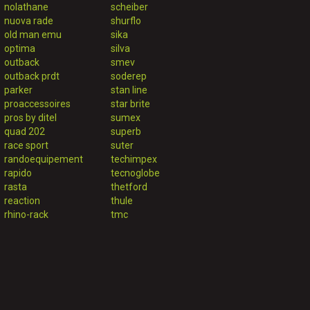
nolathane
scheiber
nuova rade
shurflo
old man emu
sika
optima
silva
outback
smev
outback prdt
soderep
parker
stan line
proaccessoires
star brite
pros by ditel
sumex
quad 202
superb
race sport
suter
randoequipement
techimpex
rapido
tecnoglobe
rasta
thetford
reaction
thule
rhino-rack
tmc