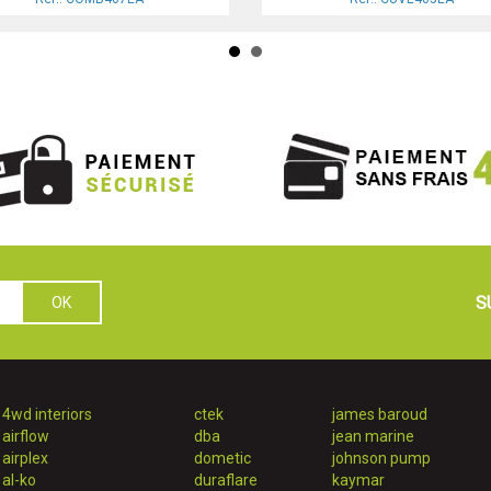
S
4wd interiors
ctek
james baroud
airflow
dba
jean marine
airplex
dometic
johnson pump
al-ko
duraflare
kaymar