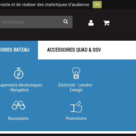
isite et de réaliser des statistiques d'audience.
OK
Rechercher
Mon
Mon
panier
compte
OIRES BATEAU
ACCESSOIRES QUAD & SSV
uipements électroniques
Electricité - Lumière -
- Navigation
Energie
Nouveautés
Promotions