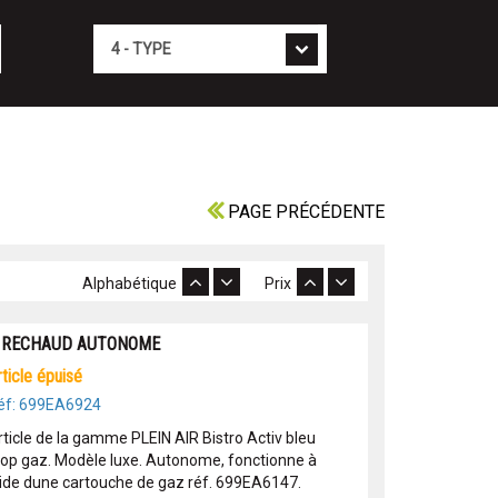
Type
PAGE PRÉCÉDENTE
Alphabétique
Prix
 RECHAUD AUTONOME
article épuisé
éf: 699EA6924
rticle de la gamme PLEIN AIR Bistro Activ bleu
top gaz. Modèle luxe. Autonome, fonctionne à
aide dune cartouche de gaz réf. 699EA6147.